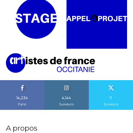
14,234
4,144
11
Fans
Suiveurs
Suiveurs
A propos