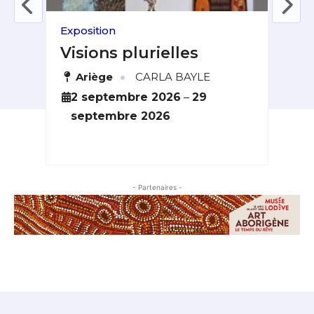
Exposition
Expo
Visions plurielles
Ar
Tr
·
ières
Ariège
CARLA BAYLE
H
6
2 septembre 2026
–
29
septembre 2026
4
s
- Partenaires -