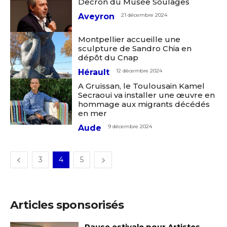
Decron du Musée Soulages
Nom
Aveyron
21 décembre 2024
J'accepte les
termes et conditions
Montpellier accueille une
Prénom
sculpture de Sandro Chia en
dépôt du Cnap
* Champ obligatoire
Hérault
12 décembre 2024
Statut / Organisation
A Gruissan, le Toulousain Kamel
Secraoui va installer une œuvre en
hommage aux migrants décédés
J'accepte les
termes et conditions
en mer
Aude
9 décembre 2024
* Champ obligatoire
3
4
5
Articles sponsorisés
Pause estivale pour Artistes