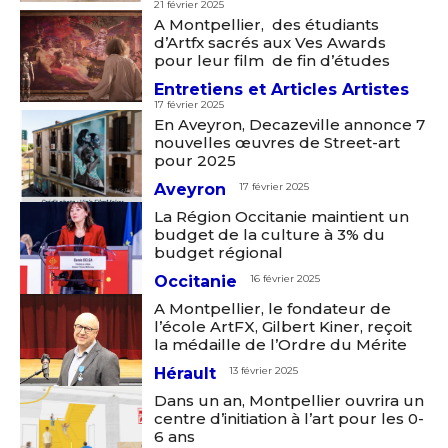
21 février 2025
A Montpellier, des étudiants
d’Artfx sacrés aux Ves Awards
pour leur film de fin d’études
Entretiens et Articles Artistes
17 février 2025
En Aveyron, Decazeville annonce 7
nouvelles œuvres de Street-art
pour 2025
Aveyron
17 février 2025
La Région Occitanie maintient un
budget de la culture à 3% du
budget régional
Occitanie
16 février 2025
A Montpellier, le fondateur de
l’école ArtFX, Gilbert Kiner, reçoit
la médaille de l’Ordre du Mérite
Hérault
13 février 2025
Dans un an, Montpellier ouvrira un
centre d’initiation à l’art pour les 0-
6 ans