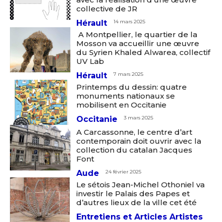
collective de JR
Hérault
14 mars 2025
A Montpellier, le quartier de la
Mosson va accueillir une œuvre
du Syrien Khaled Alwarea, collectif
UV Lab
Hérault
7 mars 2025
Printemps du dessin: quatre
monuments nationaux se
mobilisent en Occitanie
Occitanie
3 mars 2025
A Carcassonne, le centre d’art
contemporain doit ouvrir avec la
collection du catalan Jacques
Font
Aude
24 février 2025
Le sétois Jean-Michel Othoniel va
investir le Palais des Papes et
d’autres lieux de la ville cet été
Entretiens et Articles Artistes