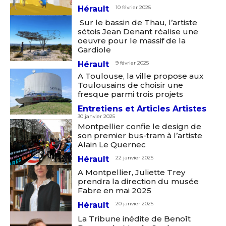
Hérault
10 février 2025
Sur le bassin de Thau, l’artiste
sétois Jean Denant réalise une
oeuvre pour le massif de la
Gardiole
Hérault
9 février 2025
A Toulouse, la ville propose aux
Toulousains de choisir une
fresque parmi trois projets
Entretiens et Articles Artistes
30 janvier 2025
Adresse email*
Montpellier confie le design de
son premier bus-tram à l’artiste
Alain Le Quernec
Nom
Hérault
22 janvier 2025
A Montpellier, Juliette Trey
prendra la direction du musée
Fabre en mai 2025
Prénom
Adresse email*
Hérault
20 janvier 2025
La Tribune inédite de Benoît
Statut / Organisation