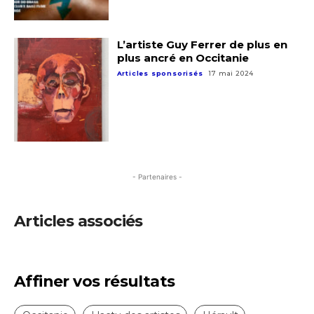
Statut / Organisation
Nom
L’artiste Guy Ferrer de plus en
plus ancré en Occitanie
J'accepte les
termes et conditions
Articles sponsorisés
17 mai 2024
Prénom
* Champ obligatoire
Statut / Organisation
J'accepte les
termes et conditions
- Partenaires -
Articles associés
* Champ obligatoire
Affiner vos résultats