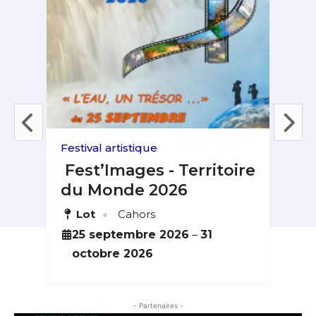
Festival artistique
Expo
ie
Fest’Images - Territoire
La
du Monde 2026
Al
·
Lot
Cahors
H
Saint-
bre
25 septembre 2026
–
31
6
octobre 2026
s
- Partenaires -