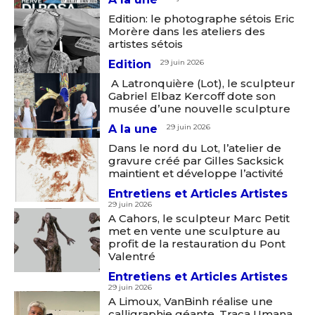
Edition: le photographe sétois Eric
Morère dans les ateliers des
artistes sétois
Edition
29 juin 2026
A Latronquière (Lot), le sculpteur
Gabriel Elbaz Kercoff dote son
musée d’une nouvelle sculpture
A la une
29 juin 2026
Dans le nord du Lot, l’atelier de
gravure créé par Gilles Sacksick
maintient et développe l’activité
Entretiens et Articles Artistes
29 juin 2026
A Cahors, le sculpteur Marc Petit
met en vente une sculpture au
profit de la restauration du Pont
Valentré
Entretiens et Articles Artistes
29 juin 2026
A Limoux, VanBinh réalise une
calligraphie géante, Traça Umana