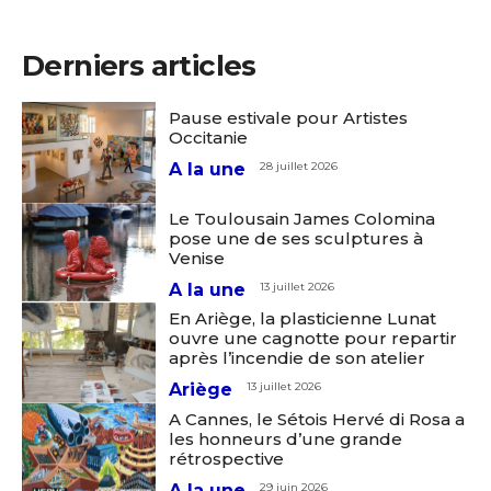
Derniers articles
Pause estivale pour Artistes
Occitanie
A la une
28 juillet 2026
Le Toulousain James Colomina
pose une de ses sculptures à
Venise
A la une
13 juillet 2026
En Ariège, la plasticienne Lunat
ouvre une cagnotte pour repartir
après l’incendie de son atelier
Ariège
13 juillet 2026
A Cannes, le Sétois Hervé di Rosa a
les honneurs d’une grande
rétrospective
A la une
29 juin 2026