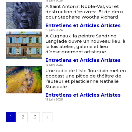
15 juin 2026
Statut / Organisation
A Saint Antonin Noble-Val, vol et
destruction d’œuvres: Et de deux
Nom
pour Stephane Wootha Richard
J'accepte les
termes et conditions
Entretiens et Articles Artistes
15 juin 2026
Prénom
A Cugnaux, la peintre Sandrine
Langlade ouvre un nouveau lieu, à
* Champ obligatoire
la fois atelier, galerie et lieu
Statut / Organisation
d’enseignement artistique
Entretiens et Articles Artistes
15 juin 2026
J'accepte les
termes et conditions
Une radio de l’Isle Jourdain met en
podcast une pièce de théâtre de
l’auteur et plasticienne Nathalie
Straseele
* Champ obligatoire
Entretiens et Articles Artistes
15 juin 2026
1
2
3