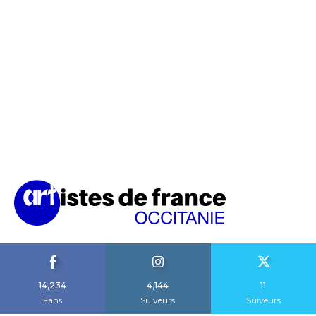
14,234
4,144
11
Fans
Suiveurs
Suiveurs