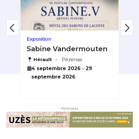
Exposition
Expo
s
Sabine Vandermouten
Vis
·
bières
Hérault
Pézenas
A
4 septembre 2026
–
29
2
septembre 2026
s
- Partenaires -