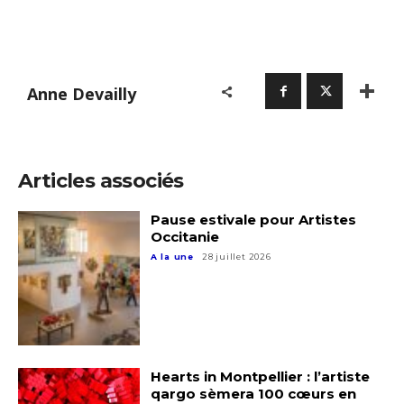
Nom
Prénom
Anne Devailly
Adresse email*
Statut / Organisation
Nom
Articles associés
J'accepte les
termes et conditions
Prénom
Pause estivale pour Artistes
Occitanie
* Champ obligatoire
A la une
28 juillet 2026
Statut / Organisation
J'accepte les
termes et conditions
Hearts in Montpellier : l’artiste
* Champ obligatoire
qargo sèmera 100 cœurs en