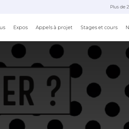
Plus de 
us
Expos
Appels à projet
Stages et cours
N