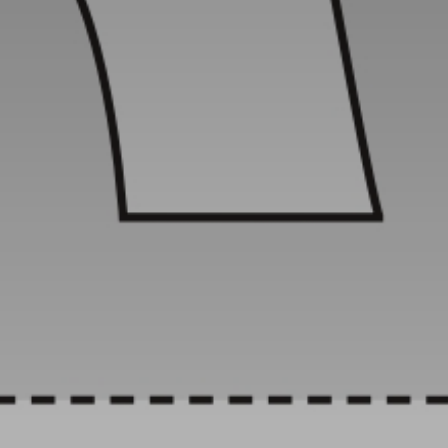
* Champ oblig
J'accepte l
* Champ oblig