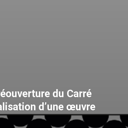
réouverture du Carré
alisation d’une œuvre