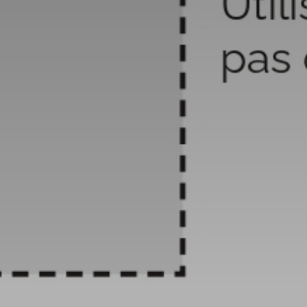
atoire
es
termes et conditions
atoire