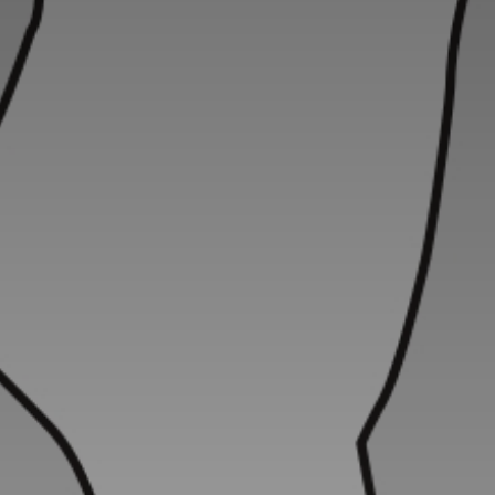
Adresse email
Nom
Adresse email
Prénom
Nom
Statut / Orga
Prénom
J'accepte l
Statut / Orga