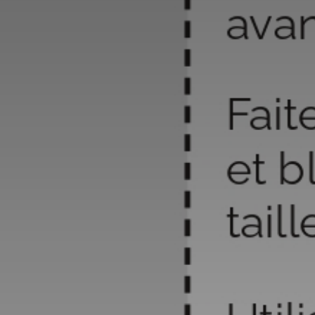
*
*
nisation
es
termes et conditions
nisation