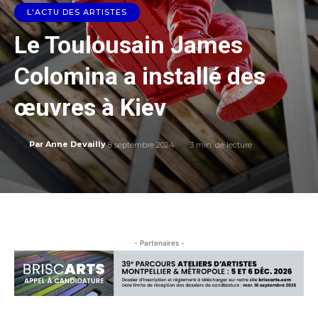
L'ACTU DES ARTISTES
Le Toulousain James
Colomina a installé des
œuvres à Kiev
8 septembre 2024
3
min. de lecture
Par
Anne Devailly
- Partenaires -