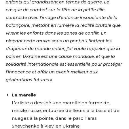
enfants qui grandissent en temps de guerre. Le
casque de combat sur la tête de la petite fille
contraste avec l’image d’enfance insouciante de la
balançoire, mettant en lumière la réalité brutale que
vivent les enfants dans les zones de conflit. En
Adresse email*
plaçant cette œuvre sous un pont où flottent les
drapeaux du monde entier, j’ai voulu rappeler que la
Nom
paix en Ukraine est une cause mondiale, et que la
solidarité internationale est essentielle pour protéger
l’innocence et offrir un avenir meilleur aux
Prénom
générations futures »
.
Adresse email*
Statut / Organisation
La marelle
Nom
L’artiste a dessiné une marelle en forme de
J'accepte les
termes et conditions
missile russe, entourée de fleurs à la base et de
nuages à la pointe, dans le parc Taras
Prénom
Shevchenko à Kiev, en Ukraine.