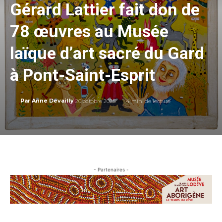
Gérard Lattier fait don de
78 œuvres au Musée
laïque d’art sacré du Gard
à Pont-Saint-Esprit
20 octobre 2025
4
min. de lecture
Par
Anne Devailly
- Partenaires -