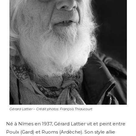
Gérard Lattier – Crédit photos: François Thiaucourt
Né à Nîmes en 1937, Gérard Lattier vit et peint entre
Poulx (Gard) et Ruoms (Ardèche). Son style allie