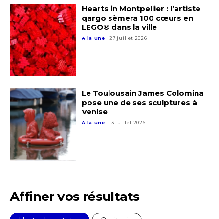
Hearts in Montpellier : l’artiste
J'accepte les
termes et conditions
qargo sèmera 100 cœurs en
Prénom
LEGO® dans la ville
A la une
27 juillet 2026
* Champ obligatoire
Statut / Organisation
J'accepte les
termes et conditions
Le Toulousain James Colomina
pose une de ses sculptures à
Venise
A la une
13 juillet 2026
* Champ obligatoire
Affiner vos résultats