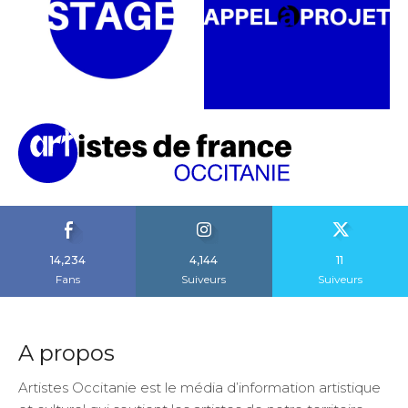
14,234
4,144
11
Fans
Suiveurs
Suiveurs
A propos
Artistes Occitanie est le média d’information artistique