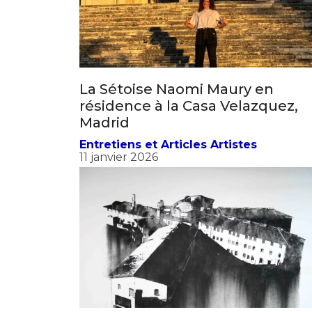
La Sétoise Naomi Maury en
résidence à la Casa Velazquez,
Madrid
Entretiens et Articles Artistes
11 janvier 2026
Nicolas Daubanes expose au
Panthéon et aux Invalides
Hors Occitanie
17 novembre 2025