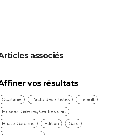
Articles associés
Affiner vos résultats
Occitanie
L'actu des artistes
Hérault
Musées, Galeries, Centres d'art
Haute-Garonne
Edition
Gard
Edition des artistes
Entretiens et Articles Artistes
L'actu des lieux d'art
Aude