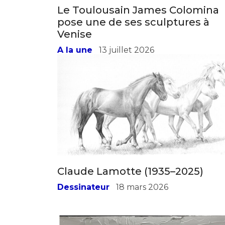
Adresse email
Nom
Claude Lamotte (1935–2025)
Adresse email
Prénom
Dessinateur
18 mars 2026
Nom
Statut / Orga
Prénom
J'accepte l
Statut / Orga