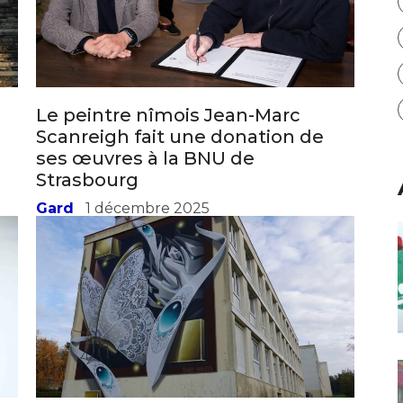
Le peintre nîmois Jean-Marc
Scanreigh fait une donation de
ses œuvres à la BNU de
Strasbourg
Gard
1 décembre 2025
Le duo montpelliérain Sweo et
Nikita crée une fresque à l’entrée
de Caudry (59)
Hors Occitanie
17 novembre 2025