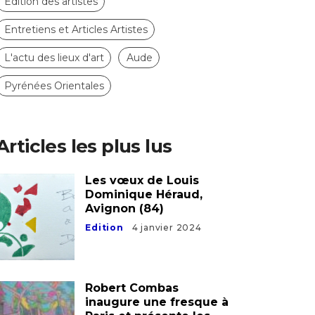
Pyrénées Orientales
Articles les plus lus
Les vœux de Louis
Dominique Héraud,
Avignon (84)
Edition
4 janvier 2024
Robert Combas
inaugure une fresque à
Paris et présente les
fresques à venir salle
Brassens à Sète
Hérault
13 octobre 2025
Les artistes et artisans