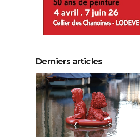
Derniers articles
Le Toulousain James Colomina
pose une de ses sculptures à
Venise
A la une
13 juillet 2026