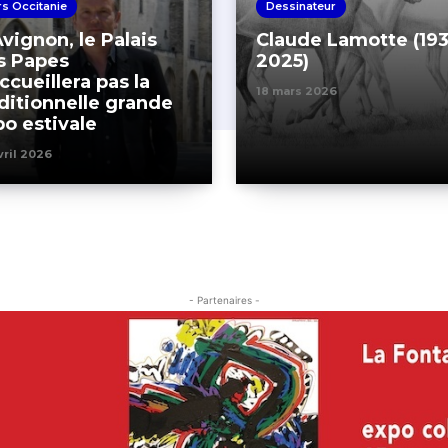
s Occitanie
Dessinateur
vignon, le Palais
Claude Lamotte (193
s Papes
2025)
ccueillera pas la
18 mars 2026
ditionnelle grande
po estivale
vril 2026
- Partenaires -