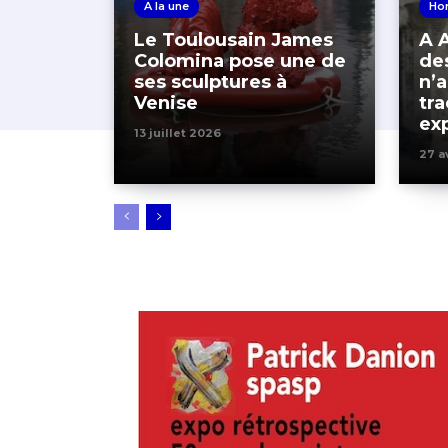
A la une
Hor
Le Toulousain James
A A
Colomina pose une de
de
ses sculptures à
n’a
Venise
tra
ex
13 juillet 2026
27 a