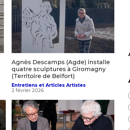
atoire
es
termes et conditions
Agnès Descamps (Agde) installe
quatre sculptures à Giromagny
atoire
(Territoire de Belfort)
Entretiens et Articles Artistes
2 février 2026