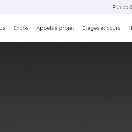
Plus de 
us
Expos
Appels à projet
Stages et cours
N