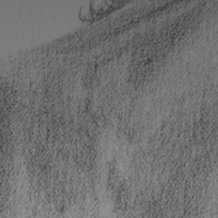
Adresse email
Nom
Adresse email
Prénom
Nom
Statut / Orga
Prénom
J'accepte l
Statut / Orga