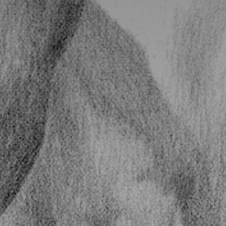
atoire
es
termes et conditions
atoire