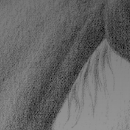
*
*
nisation
es
termes et conditions
nisation