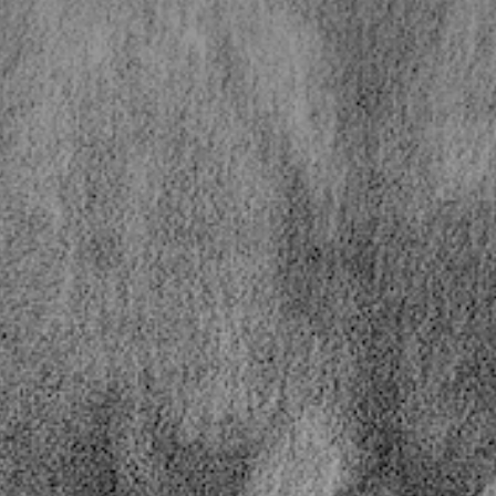
* Champ oblig
J'accepte l
* Champ oblig