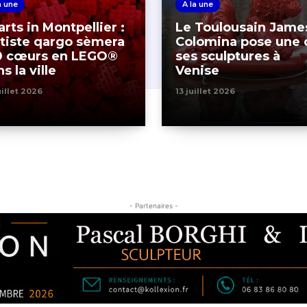
a une
A la une
rts in Montpellier :
Le Toulousain Jame
rtiste qargo sèmera
Colomina pose une 
0 cœurs en LEGO®
ses sculptures à
s la ville
Venise
uillet 2026
13 juillet 2026
- Partenaires -