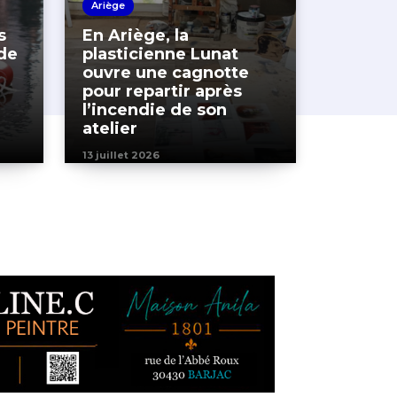
Ariège
s
En Ariège, la
de
plasticienne Lunat
ouvre une cagnotte
pour repartir après
l’incendie de son
atelier
13 juillet 2026