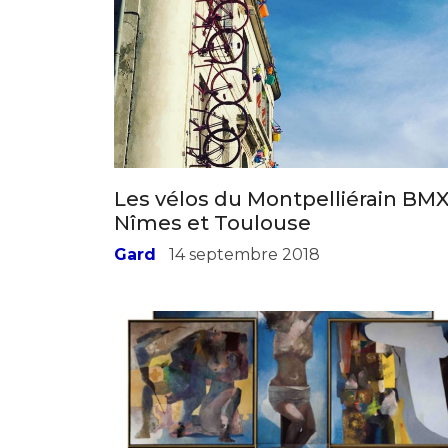
Adresse email
Nom
Les vélos du Montpelliérain BMX
Nîmes et Toulouse
Adresse email
Prénom
Gard
14 septembre 2018
Nom
Statut / Orga
Prénom
J'accepte l
Statut / Orga