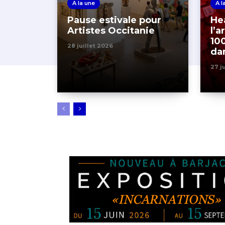
A la une
A l
Pause estivale pour
Hea
Artistes Occitanie
l’a
10
28 juillet 2026
dan
27 j