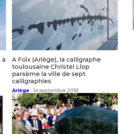
*
 à
A Foix (Ariège), la calligraphe
toulousaine Christel Llop
*
parsème la ville de sept
calligraphies
Ariège
14 septembre 2018
nisation
es
termes et conditions
nisation