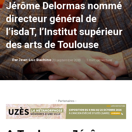
Jérôme Delormas nommé
directeur général de
l’isdaT, l’Institut supérieur
des arts de Toulouse
20 septembre 2018
1
min. de lecture
Par
Jean-Luc Bachino
- Partenaires -