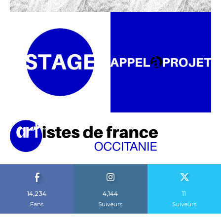
14,234
4,144
11
Fans
Suiveurs
Suiveurs