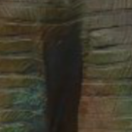
Adresse email
Nom
Adresse email
Prénom
Nom
Statut / Orga
Prénom
J'accepte l
Statut / Orga