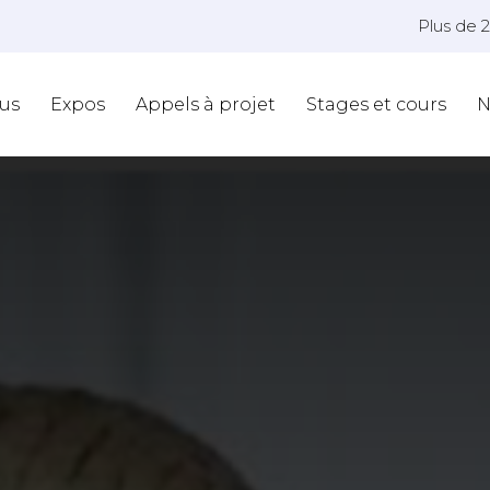
Plus de 
us
Expos
Appels à projet
Stages et cours
N