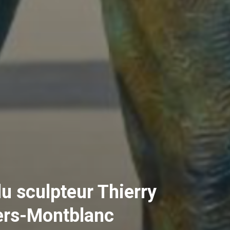
u sculpteur Thierry
iers-Montblanc