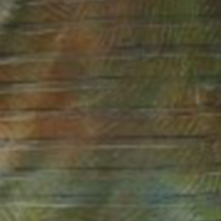
atoire
es
termes et conditions
atoire