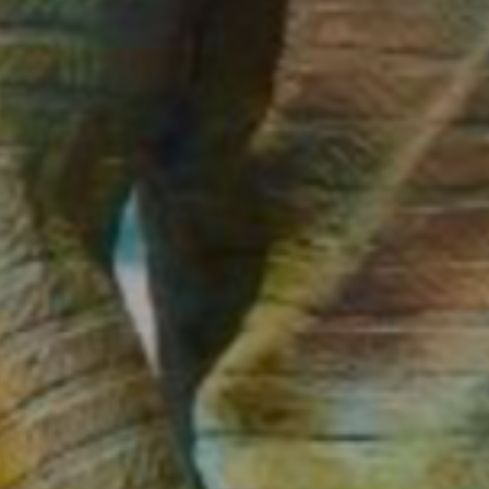
* Champ oblig
J'accepte l
* Champ oblig