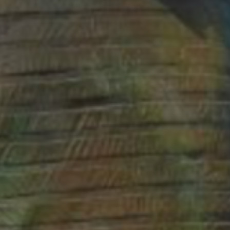
*
*
nisation
es
termes et conditions
nisation