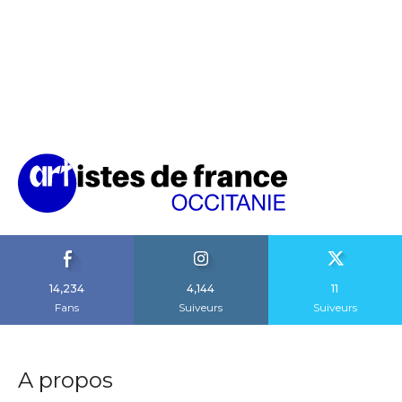
14,234
4,144
11
Fans
Suiveurs
Suiveurs
A propos