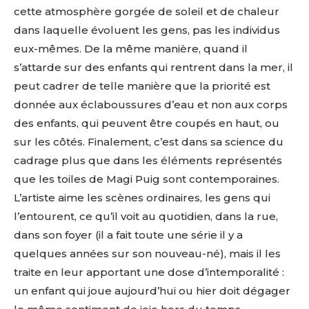
cette atmosphère gorgée de soleil et de chaleur
dans laquelle évoluent les gens, pas les individus
eux-mêmes. De la même manière, quand il
s’attarde sur des enfants qui rentrent dans la mer, il
peut cadrer de telle manière que la priorité est
donnée aux éclaboussures d’eau et non aux corps
des enfants, qui peuvent être coupés en haut, ou
sur les côtés. Finalement, c’est dans sa science du
Adresse email*
cadrage plus que dans les éléments représentés
que les toiles de Magi Puig sont contemporaines.
Nom
L’artiste aime les scènes ordinaires, les gens qui
l’entourent, ce qu’il voit au quotidien, dans la rue,
Prénom
dans son foyer (il a fait toute une série il y a
Adresse email*
quelques années sur son nouveau-né), mais il les
traite en leur apportant une dose d’intemporalité :
Statut / Organisation
un enfant qui joue aujourd’hui ou hier doit dégager
Nom