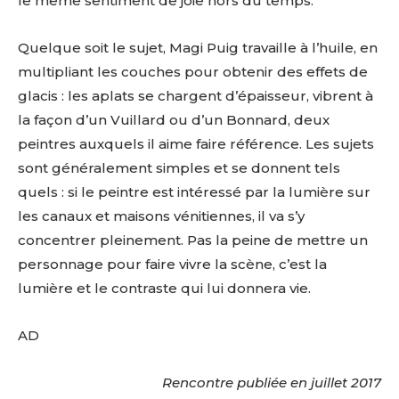
le même sentiment de joie hors du temps.
J'accepte les
termes et conditions
Prénom
Quelque soit le sujet, Magi Puig travaille à l’huile, en
multipliant les couches pour obtenir des effets de
* Champ obligatoire
glacis : les aplats se chargent d’épaisseur, vibrent à
Statut / Organisation
la façon d’un Vuillard ou d’un Bonnard, deux
peintres auxquels il aime faire référence. Les sujets
J'accepte les
termes et conditions
sont généralement simples et se donnent tels
quels : si le peintre est intéressé par la lumière sur
les canaux et maisons vénitiennes, il va s’y
* Champ obligatoire
concentrer pleinement. Pas la peine de mettre un
personnage pour faire vivre la scène, c’est la
lumière et le contraste qui lui donnera vie.
AD
Rencontre publiée en juillet 2017