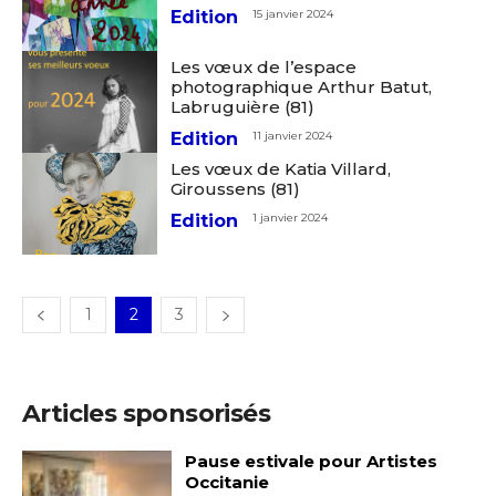
Edition
15 janvier 2024
J'accepte les
termes et conditions
Prénom
Les vœux de l’espace
photographique Arthur Batut,
Labruguière (81)
* Champ obligatoire
Statut / Organisation
Edition
11 janvier 2024
Les vœux de Katia Villard,
Giroussens (81)
J'accepte les
termes et conditions
Edition
1 janvier 2024
* Champ obligatoire
1
2
3
Articles sponsorisés
Pause estivale pour Artistes
Occitanie