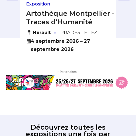
Exposition
Fest
 &
Artothèque Montpellier -
Fe
Traces d'Humanité
du
·
Hérault
PRADES LE LEZ
L
6
4 septembre 2026
–
27
2
septembre 2026
o
- Partenaires -
Découvrez toutes les
expositions une fois par