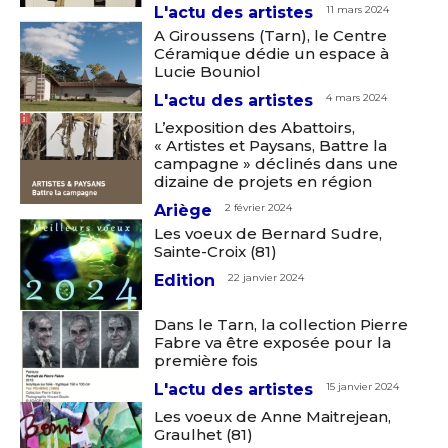
L'actu des artistes
11 mars 2024
A Giroussens (Tarn), le Centre
Céramique dédie un espace à
Lucie Bouniol
L'actu des artistes
4 mars 2024
L’exposition des Abattoirs,
« Artistes et Paysans, Battre la
campagne » déclinés dans une
dizaine de projets en région
Ariège
2 février 2024
Adresse email*
Les voeux de Bernard Sudre,
Sainte-Croix (81)
Nom
Edition
22 janvier 2024
Dans le Tarn, la collection Pierre
Fabre va être exposée pour la
Prénom
première fois
Adresse email*
L'actu des artistes
15 janvier 2024
Statut / Organisation
Les voeux de Anne Maitrejean,
Graulhet (81)
Nom