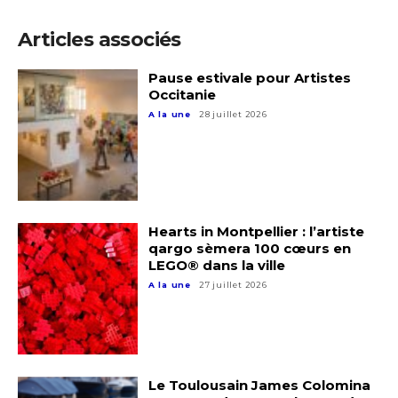
Adresse email*
Articles associés
Statut / Organisation
Nom
Pause estivale pour Artistes
Occitanie
J'accepte les
termes et conditions
A la une
28 juillet 2026
Prénom
* Champ obligatoire
Statut / Organisation
Hearts in Montpellier : l’artiste
qargo sèmera 100 cœurs en
J'accepte les
termes et conditions
LEGO® dans la ville
A la une
27 juillet 2026
* Champ obligatoire
Le Toulousain James Colomina