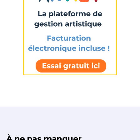
À ne pas manquer