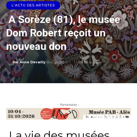
L'ACTU DES ARTISTES
A Sorèze (81), le musée
Dom Robert reçoit un
nouveau don
18 mars 2024
1
min. de lecture
Par
Anne Devailly
- Partenaires -
La vie des musées