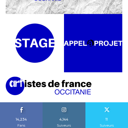
14,234
4,144
11
Fans
Suiveurs
Suiveurs