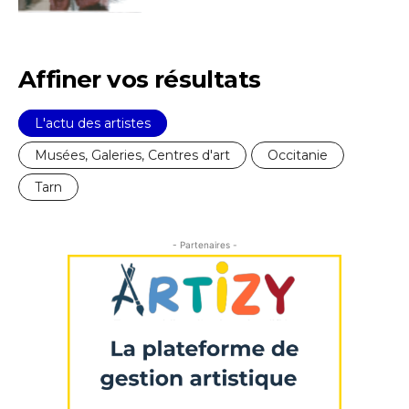
J'accepte les
termes et conditions
* Champ obligatoire
Affiner vos résultats
L'actu des artistes
Musées, Galeries, Centres d'art
Occitanie
Tarn
- Partenaires -