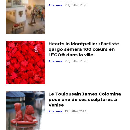
A la une
28 juillet 2026
Adresse email*
Nom
Hearts in Montpellier : l’artiste
Prénom
qargo sèmera 100 cœurs en
LEGO® dans la ville
Adresse email*
A la une
27 juillet 2026
Statut / Organisation
Nom
J'accepte les
termes et conditions
Prénom
Le Toulousain James Colomina
pose une de ses sculptures à
Venise
* Champ obligatoire
Statut / Organisation
A la une
13 juillet 2026