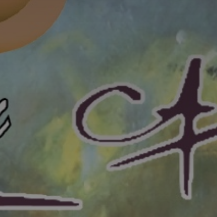
Adresse email
Nom
Adresse email
Prénom
Nom
Statut / Orga
Prénom
J'accepte l
Statut / Orga