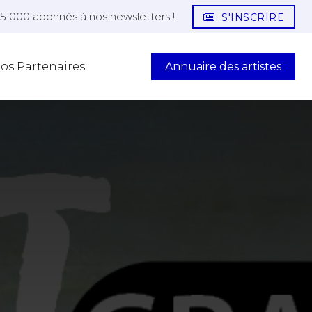
25 000 abonnés à nos newsletters !
S'INSCRIRE
Annuaire des artistes
os Partenaires