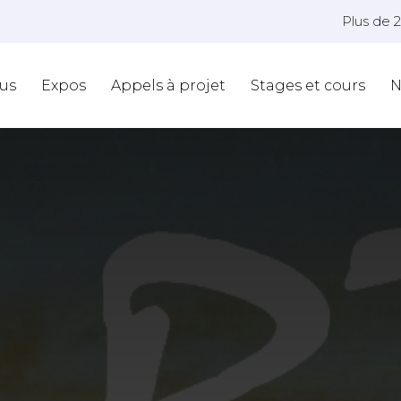
Plus de 
us
Expos
Appels à projet
Stages et cours
N