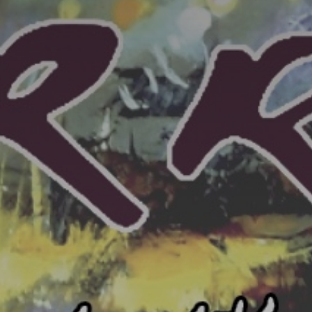
atoire
es
termes et conditions
atoire