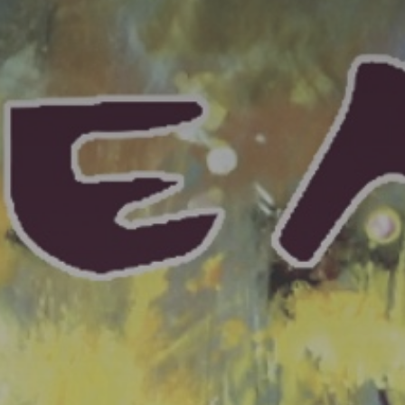
* Champ oblig
J'accepte l
* Champ oblig