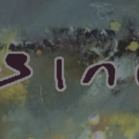
*
*
nisation
es
termes et conditions
nisation