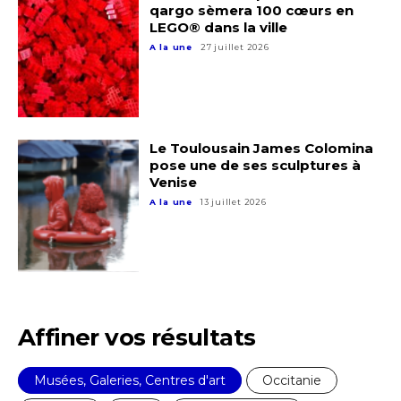
qargo sèmera 100 cœurs en
Nom
LEGO® dans la ville
A la une
27 juillet 2026
Prénom
Adresse email*
Statut / Organisation
Le Toulousain James Colomina
Nom
pose une de ses sculptures à
Venise
J'accepte les
termes et conditions
A la une
13 juillet 2026
Prénom
* Champ obligatoire
Statut / Organisation
Affiner vos résultats
J'accepte les
termes et conditions
Musées, Galeries, Centres d'art
Occitanie