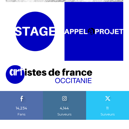
14,234
4,144
11
Fans
Suiveurs
Suiveurs