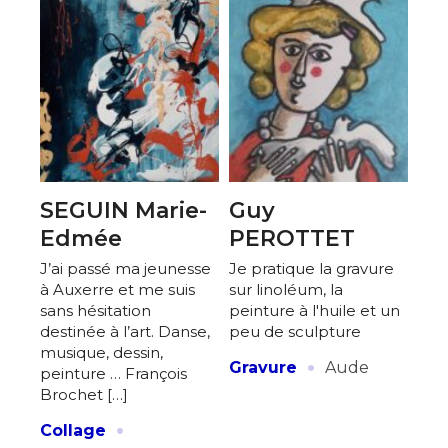
SEGUIN Marie-
Guy
Edmée
PEROTTET
J’ai passé ma jeunesse
Je pratique la gravure
à Auxerre et me suis
sur linoléum, la
sans hésitation
peinture à l'huile et un
destinée à l’art. Danse,
peu de sculpture
musique, dessin,
·
Gravure
Aude
peinture … François
Brochet […]
·
Collage