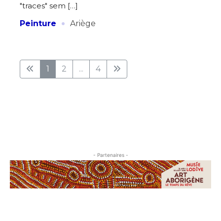
"traces" sem […]
·
Peinture
Ariège
1
2
...
4
- Partenaires -