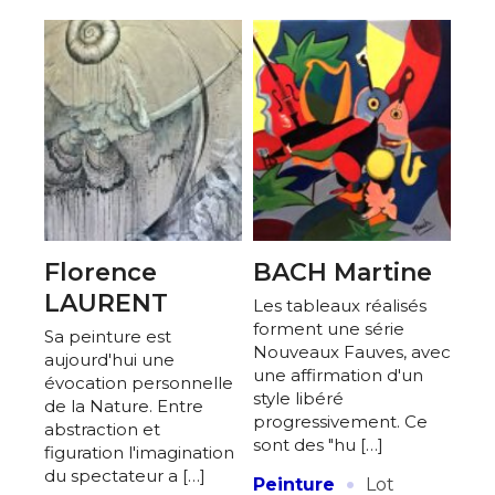
Adresse email*
Nom
Prénom
Adresse email*
Statut / Organisation
Nom
Florence
BACH Martine
J'accepte les
termes et conditions
LAURENT
Les tableaux réalisés
Prénom
forment une série
Sa peinture est
Nouveaux Fauves, avec
aujourd'hui une
une affirmation d'un
* Champ obligatoire
évocation personnelle
Statut / Organisation
style libéré
de la Nature. Entre
progressivement. Ce
abstraction et
sont des "hu […]
figuration l'imagination
J'accepte les
termes et conditions
·
du spectateur a […]
Peinture
Lot