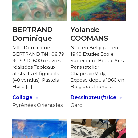
BERTRAND
Yolande
Dominique
COOMANS
Mlle Dominique
Née en Belgique en
BERTRAND Tél : 06 79
1940 Etudes Ecole
90 93 10 600 œuvres
Supérieure Beaux Arts
réalisées Tableaux
Paris (atelier
abstraits et figuratifs
ChapelainMidy).
(40 vendus). Pastels.
Expose depuis 1960 en
Huile […]
Belgique, Franc […]
·
·
Collage
Dessinateur/trice
Pyrénées Orientales
Gard