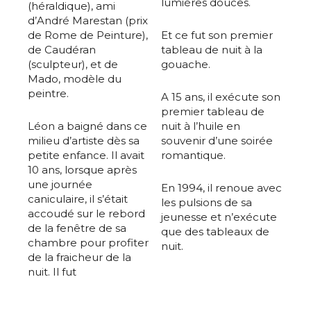
lumières douces.
(héraldique), ami
d’André Marestan (prix
de Rome de Peinture),
Et ce fut son premier
de Caudéran
tableau de nuit à la
(sculpteur), et de
gouache.
Mado, modèle du
peintre.
A 15 ans, il exécute son
premier tableau de
Léon a baigné dans ce
nuit à l’huile en
milieu d’artiste dès sa
souvenir d’une soirée
petite enfance. Il avait
romantique.
10 ans, lorsque après
une journée
En 1994, il renoue avec
caniculaire, il s’était
les pulsions de sa
accoudé sur le rebord
jeunesse et n’exécute
de la fenêtre de sa
que des tableaux de
chambre pour profiter
nuit.
de la fraicheur de la
nuit. Il fut