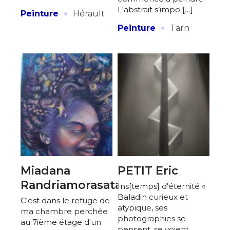
·
L'abstrait s’impo […]
Peinture
Hérault
·
Peinture
Tarn
Miadana
PETIT Eric
Randriamorasata
Ins[temps] d'éternité «
Baladin curieux et
C'est dans le refuge de
atypique, ses
ma chambre perchée
photographies se
au 7ième étage d'un
pensent, se voient,