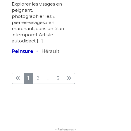
Explorer les visages en
peignant,
photographier les «
pierres-visages » en
marchant, dans un élan
intemporel. Artiste
autodidact […]
·
Peinture
Hérault
1
2
...
5
- Partenaires -