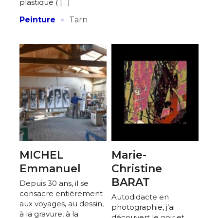
plastique ( […]
Adresse email*
·
Peinture
Tarn
Statut / Organisation
Nom
J'accepte les
termes et conditions
Prénom
* Champ obligatoire
Statut / Organisation
J'accepte les
termes et conditions
MICHEL
Marie-
Emmanuel
Christine
* Champ obligatoire
BARAT
Depuis 30 ans, il se
consacre entièrement
Autodidacte en
aux voyages, au dessin,
photographie, j’ai
à la gravure, à la
découvert le noir et