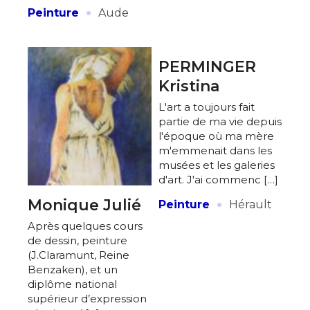
·
Peinture
Aude
PERMINGER
Kristina
L'art a toujours fait
partie de ma vie depuis
l'époque où ma mère
m'emmenait dans les
musées et les galeries
d'art. J'ai commenc […]
·
Monique Julié
Peinture
Hérault
Adresse email*
Après quelques cours
de dessin, peinture
Nom
(J.Claramunt, Reine
Benzaken), et un
diplôme national
supérieur d’expression
Prénom