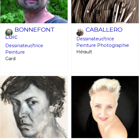
BONNEFONT
CABALLERO
Loïc
Dessinateur/trice
Peinture
Photographie
Dessinateur/trice
Hérault
Peinture
Gard