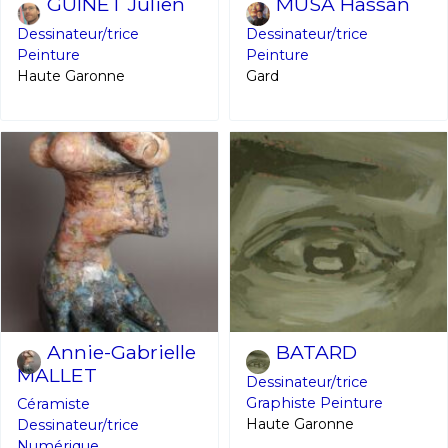
GUINET Julien
MUSA Hassan
Dessinateur/trice
Dessinateur/trice
Nom
Peinture
Peinture
Haute Garonne
Gard
Prénom
Adresse email*
Statut / Organisation
Nom
J'accepte les
termes et conditions
Prénom
* Champ obligatoire
Statut / Organisation
Annie-Gabrielle
BATARD
MALLET
Dessinateur/trice
J'accepte les
termes et conditions
Graphiste
Peinture
Céramiste
Haute Garonne
Dessinateur/trice
Numérique