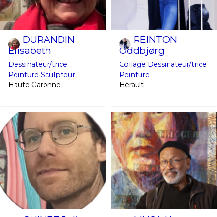
DURANDIN
REINTON
Elisabeth
Oddbjørg
Dessinateur/trice
Collage
Dessinateur/trice
Peinture
Sculpteur
Peinture
Haute Garonne
Hérault
Adresse email*