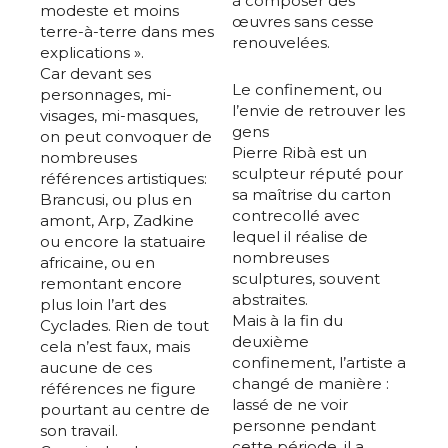
à composer des
modeste et moins
œuvres sans cesse
terre-à-terre dans mes
renouvelées.
explications ».
Car devant ses
Le confinement, ou
personnages, mi-
l’envie de retrouver les
visages, mi-masques,
gens
on peut convoquer de
Pierre Ribà est un
nombreuses
sculpteur réputé pour
références artistiques:
sa maîtrise du carton
Brancusi, ou plus en
contrecollé avec
amont, Arp, Zadkine
lequel il réalise de
ou encore la statuaire
nombreuses
africaine, ou en
sculptures, souvent
remontant encore
abstraites.
plus loin l’art des
Mais à la fin du
Cyclades. Rien de tout
deuxième
cela n’est faux, mais
confinement, l’artiste a
aucune de ces
changé de manière :
références ne figure
lassé de ne voir
pourtant au centre de
personne pendant
son travail.
cette période, il a