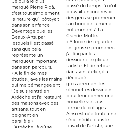
Ce qui a le plus
passé du temps là où il
marqué Pierre Ribà,
pouvait encore revoir
c’est tout simplement
des gens se promener
la nature qu’il côtoyait
: au bord de la mer et
dans son enfance.
notamment à La
Davantage que les
Grande-Motte.
Beaux-Arts, par
« A force de regarder
lesquels il est passé
les gens se promener,
sans que cela
j’ai fini par les
représente un
dessiner », explique
marqueur important
l’artiste. Et de retour
dans son parcours.
dans son atelier, il a
« A la fin de mes
découpé
études, j’avais les mains
grossièrement les
qui me démangeaient
silhouettes dessinées
! Je suis rentré en
pour leur donner une
Ardèche et j’ai restauré
nouvelle vie sous
des maisons avec des
forme de collages.
artisans, tout en
Ainsi est née toute une
peignant en
série inédite dans le
parallèle ».
travail de l’artiste, une
L’Ardèche, là où se