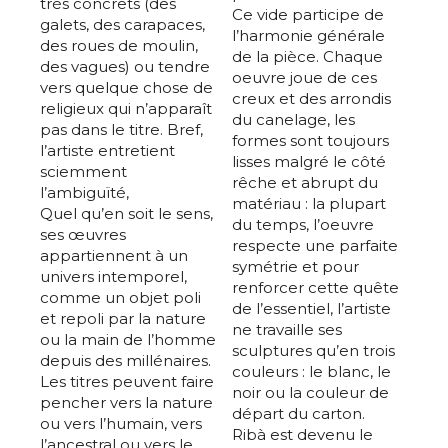
très concrets (des
Ce vide participe de
galets, des carapaces,
l’harmonie générale
des roues de moulin,
de la pièce. Chaque
des vagues) ou tendre
oeuvre joue de ces
vers quelque chose de
creux et des arrondis
religieux qui n’apparaît
du canelage, les
pas dans le titre. Bref,
formes sont toujours
l’artiste entretient
lisses malgré le côté
sciemment
rêche et abrupt du
l’ambiguïté,
matériau : la plupart
Quel qu’en soit le sens,
du temps, l’oeuvre
ses œuvres
respecte une parfaite
appartiennent à un
symétrie et pour
univers intemporel,
renforcer cette quête
comme un objet poli
de l’essentiel, l’artiste
et repoli par la nature
ne travaille ses
ou la main de l’homme
sculptures qu’en trois
depuis des millénaires.
couleurs : le blanc, le
Les titres peuvent faire
noir ou la couleur de
pencher vers la nature
départ du carton.
ou vers l’humain, vers
Ribà est devenu le
l’ancestral ou vers le