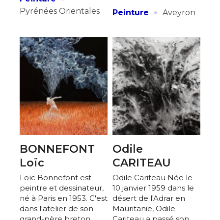
J'accepte les
termes et conditions
·
Pyrénées Orientales
Peinture
Aveyron
* Champ obligatoire
BONNEFONT
Odile
Loïc
CARITEAU
Loïc Bonnefont est
Odile Cariteau Née le
peintre et dessinateur,
10 janvier 1959 dans le
né à Paris en 1953. C'est
désert de l'Adrar en
dans l'atelier de son
Mauritanie, Odile
grand-père breton
Cariteau a passé son