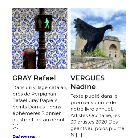
Adresse email*
Nom
Prénom
Adresse email*
Statut / Organisation
GRAY Rafael
VERGUES
Nom
Nadine
Dans un village catalan,
J'accepte les
termes et conditions
près de Perpignan
Texte publié dans le
Rafael Gray Papiers
Prénom
premier volume de
peints Damas..., dons
notre livre annuel,
éphémères Pionnier
* Champ obligatoire
Artistes Occitanie, les
du street-art au début
Statut / Organisation
30 artistes 2020 Des
[…]
géants au poids plume
·
N […]
Peinture