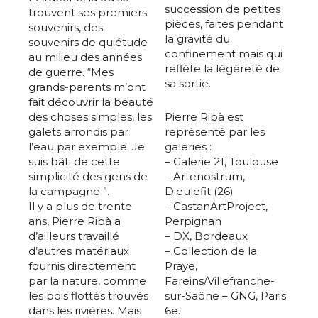
succession de petites
trouvent ses premiers
pièces, faites pendant
souvenirs, des
la gravité du
souvenirs de quiétude
confinement mais qui
au milieu des années
reflète la légèreté de
de guerre. “Mes
sa sortie.
grands-parents m’ont
fait découvrir la beauté
des choses simples, les
Pierre Ribà est
galets arrondis par
représenté par les
l’eau par exemple. Je
galeries :
suis bâti de cette
– Galerie 21, Toulouse
simplicité des gens de
– Artenostrum,
la campagne ”.
Dieulefit (26)
Il y a plus de trente
– CastanArtProject,
ans, Pierre Ribà a
Perpignan
d’ailleurs travaillé
– DX, Bordeaux
d’autres matériaux
– Collection de la
fournis directement
Praye,
par la nature, comme
Fareins/Villefranche-
les bois flottés trouvés
sur-Saône – GNG, Paris
dans les rivières. Mais
6e.