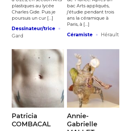
plastiques au lycée
bac Arts appliqués,
Charles Gide. Puis je
j'étudie pendant trois
poursuis un cur […]
ans la céramique à
Paris, à […]
·
Dessinateur/trice
·
Céramiste
Hérault
Gard
Patricia
Annie-
COMBACAL
Gabrielle