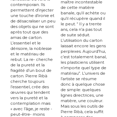
maître incontestable
contemporain. Ils
de cette matière
permettent d’injecter
banale, qu’il achète ou
une touche d’ironie et
qu’il récupère quand il
de désacraliser un peu
le peut. “ Il y a trente
des objets qui ne sont
ans, cela n’a pas tout
après tout que des
de suite séduit.
amas de carton.
L’utilisation du carton
L’essentiel et le
laissait encore les gens
dérisoire, la noblesse
perplexes. Aujourd’hui,
et le matériau de
c’est totalement banal,
rebut. La re- cherche
les plasticiens utilisent
de la pureté et la
n’importe quel type de
fragilité d’un bout de
matériau”. L’univers de
carton. Pierre Ribà
l’artiste se résume
cherche toujours
donc à quelque chose
l’essentiel, crée des
de simple: quelques
œuvres qui tendent
lignes directrices, une
vers la pureté et la
matière, une couleur.
contemplation mais
Mais sous les outils de
« avec l’âge, je reste -
Pierre Ribà, cela suffit
peut-être- moins