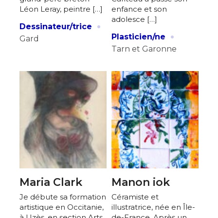
Léon Leray, peintre […]
enfance et son
adolesce […]
·
Dessinateur/trice
·
Plasticien/ne
Gard
Tarn et Garonne
Maria Clark
Manon iok
Je débute sa formation
Céramiste et
artistique en Occitanie,
illustratrice, née en Île-
à Uzès, en section Arts
de-France. Après un