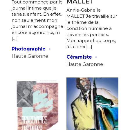
MALLET
Tout commence par le
journal intime que je
Annie-Gabrielle
tenais, enfant. En effet,
MALLET Je travaille sur
non seulement mon
le thème de la
journal m’accompagne
condition humaine à
encore aujourd’hui, m
travers les portraits:
[…]
Mon rapport au corps,
·
à la fémi […]
Photographie
·
Haute Garonne
Céramiste
Haute Garonne