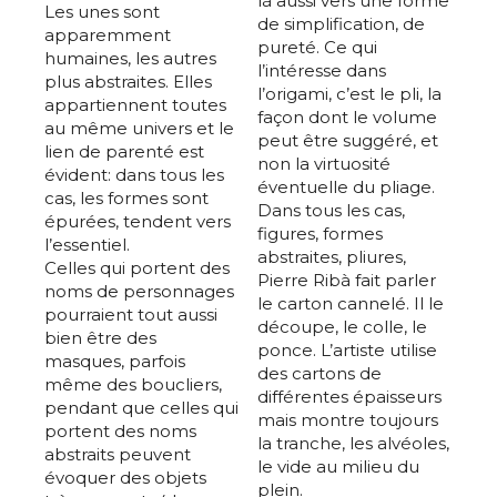
là aussi vers une forme
Les unes sont
de simplification, de
apparemment
pureté. Ce qui
humaines, les autres
l’intéresse dans
plus abstraites. Elles
l’origami, c’est le pli, la
appartiennent toutes
façon dont le volume
au même univers et le
peut être suggéré, et
lien de parenté est
non la virtuosité
évident: dans tous les
éventuelle du pliage.
cas, les formes sont
Dans tous les cas,
épurées, tendent vers
figures, formes
l’essentiel.
abstraites, pliures,
Celles qui portent des
Pierre Ribà fait parler
noms de personnages
le carton cannelé. Il le
pourraient tout aussi
découpe, le colle, le
bien être des
ponce. L’artiste utilise
masques, parfois
des cartons de
même des boucliers,
différentes épaisseurs
pendant que celles qui
mais montre toujours
portent des noms
la tranche, les alvéoles,
abstraits peuvent
le vide au milieu du
évoquer des objets
plein.