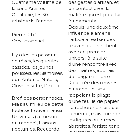
Quatrième volume de
des gestes d’artisan, et
la série Artistes
un contact avec la
Occitanie, les 30
matière qui est pour lui
artistes de l’année.
fondamental.
Depuis, une deuxième
influence a amené
Pierre Ribà
l’artiste à réaliser des
Vers l’essentiel
œuvres qui tranchent
avec ce premier
Il y a les les passeurs
univers : à la suite
de rêves, les gueules
d’une rencontre avec
cassées, les jeunes
des maîtres japonais
pousses!, les Siamoises,
de l’origami, Pierre
don Antonio, Natalia,
Ribà crée des œuvres
Clovis, Kisette, Pepito,
plus anguleuses,
………
rappelant le pliage
Bref, des personnages.
d’une feuille de papier.
Mais au milieu de cette
La recherche n’est pas
foule se trouvent aussi
la même, mais comme
Universus (la mesure
les figures ou formes
du monde), Liaisons
abstraites, l’artiste tend
nocturnes, Recuerdo.