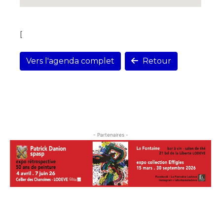
[
Vers l'agenda complet
Retour
- Partenaires -