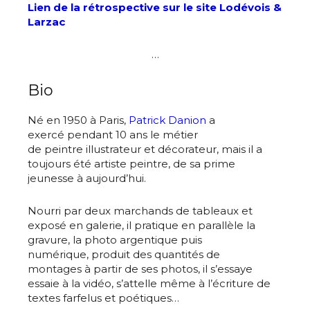
Lien de la rétrospective sur le site Lodévois &
Larzac
…
Bio
Né en 1950 à Paris,
Patrick Danion
a
exercé pendant 10 ans le métier
Adresse email*
de peintre illustrateur et décorateur, mais il a
toujours été artiste peintre, de sa prime
jeunesse à aujourd’hui.
Nom
Nourri par deux marchands de tableaux et
exposé en galerie, il pratique en parallèle la
Prénom
gravure, la photo argentique puis
Adresse email*
numérique, produit des quantités de
montages à partir de ses photos, il s’essaye
Statut / Organisation
essaie à la vidéo, s’attelle même à l’écriture de
textes farfelus et poétiques…
Nom