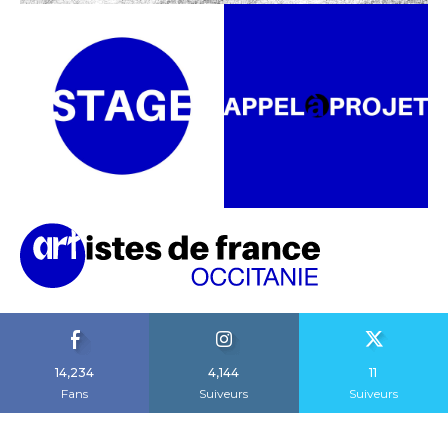
14,234
4,144
11
Fans
Suiveurs
Suiveurs