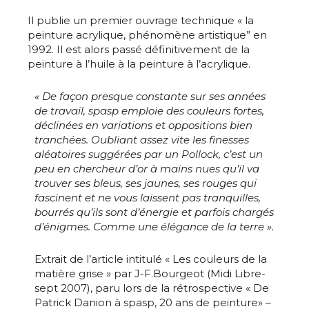
J'accepte les
termes et conditions
Il publie un premier ouvrage technique « la
Prénom
peinture acrylique, phénomène artistique” en
1992. Il est alors passé définitivement de la
peinture à l’huile à la peinture à l’acrylique.
* Champ obligatoire
Statut / Organisation
« De façon presque constante sur ses années
de travail, spasp emploie des couleurs fortes,
J'accepte les
termes et conditions
déclinées en variations et oppositions bien
tranchées. Oubliant assez vite les finesses
aléatoires suggérées par un Pollock, c’est un
peu en chercheur d’or à mains nues qu’il va
* Champ obligatoire
trouver ses bleus, ses jaunes, ses rouges qui
fascinent et ne vous laissent pas tranquilles,
bourrés qu’ils sont d’énergie et parfois chargés
d’énigmes. Comme une élégance de la terre ».
Extrait de l’article intitulé « Les couleurs de la
matière grise » par J-F.Bourgeot (Midi Libre-
sept 2007), paru lors de la rétrospective « De
Patrick Danion à spasp, 20 ans de peinture» –