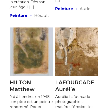
[…]
la création. Dès son
·
jeun âge, l […]
Peinture
Aude
·
Peinture
Hérault
HILTON
LAFOURCADE
Matthew
Aurélie
Né à Londres en 1948,
Aurélie Lafourcade
son père est un peintre
photographie la
renommé, Roger
matière, l’érosion, les