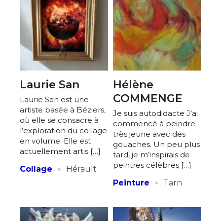
* Champ obligatoire
Statut / Organisation
J'accepte les
termes et conditions
Laurie San
Hélène
COMMENGE
* Champ obligatoire
Laurie San est une
artiste basée à Béziers,
Je suis autodidacte J’ai
où elle se consacre à
commencé à peindre
l’exploration du collage
très jeune avec des
en volume. Elle est
gouaches. Un peu plus
actuellement artis […]
tard, je m’inspirais de
·
peintres célèbres […]
Collage
Hérault
·
Peinture
Tarn