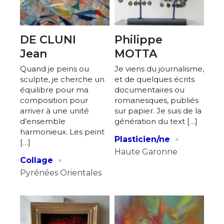
DE CLUNI
Philippe
Jean
MOTTA
Quand je peins ou
Je viens du journalisme,
Adresse email*
sculpte, je cherche un
et de quelques écrits
équilibre pour ma
documentaires ou
composition pour
romanesques, publiés
Nom
arriver à une unité
sur papier. Je suis de la
d’ensemble
génération du text […]
harmonieux. Les peint
·
Plasticien/ne
[…]
Prénom
Haute Garonne
·
Adresse email*
Collage
Pyrénées Orientales
Statut / Organisation
Nom
J'accepte les
termes et conditions
Prénom