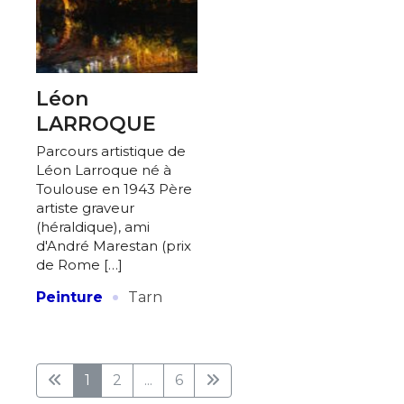
Léon
LARROQUE
Parcours artistique de
Léon Larroque né à
Toulouse en 1943 Père
artiste graveur
(héraldique), ami
d'André Marestan (prix
de Rome […]
·
Peinture
Tarn
1
2
...
6