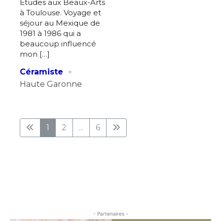
Etudes aux Beaux-Arts
à Toulouse. Voyage et
séjour au Mexique de
1981 à 1986 qui a
beaucoup influencé
mon […]
·
Céramiste
Haute Garonne
1
2
...
6
- Partenaires -