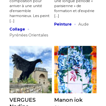
composition pour
une longue période «
arriver à une unité
parisienne » de
J'accepte les
termes et conditions
d’ensemble
formation et d’expérie
harmonieux. Les peint
[…]
[…]
·
Peinture
Aude
* Champ obligatoire
·
Collage
Pyrénées Orientales
VERGUES
Manon iok