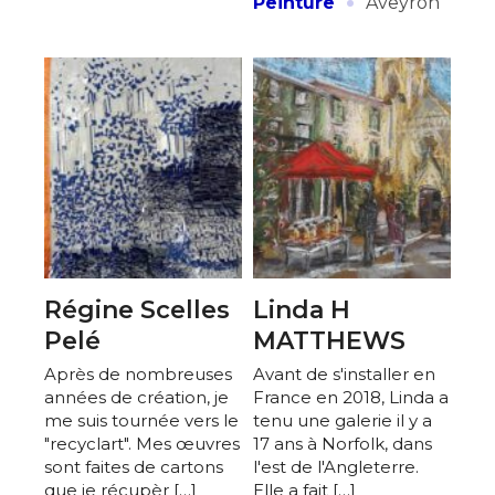
·
Peinture
Aveyron
Régine Scelles
Linda H
Pelé
MATTHEWS
Après de nombreuses
Avant de s'installer en
années de création, je
France en 2018, Linda a
me suis tournée vers le
tenu une galerie il y a
"recyclart". Mes œuvres
17 ans à Norfolk, dans
sont faites de cartons
l'est de l'Angleterre.
que je récupèr […]
Elle a fait […]