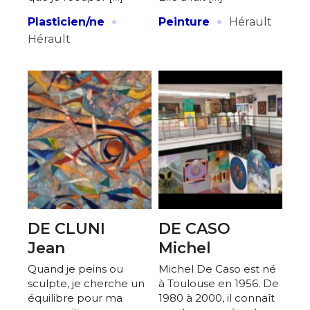
·
·
Plasticien/ne
Peinture
Hérault
Hérault
Adresse email*
Nom
Prénom
Adresse email*
Statut / Organisation
Nom
DE CLUNI
DE CASO
J'accepte les
termes et conditions
Prénom
Jean
Michel
Quand je peins ou
Michel De Caso est né
* Champ obligatoire
sculpte, je cherche un
à Toulouse en 1956. De
Statut / Organisation
équilibre pour ma
1980 à 2000, il connaît