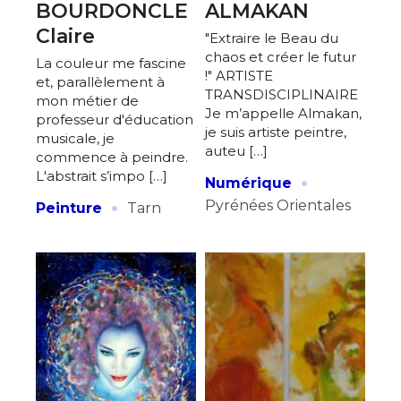
J'accepte les
termes et conditions
BOURDONCLE
ALMAKAN
Claire
"Extraire le Beau du
chaos et créer le futur
La couleur me fascine
* Champ obligatoire
!" ARTISTE
et, parallèlement à
TRANSDISCIPLINAIRE
mon métier de
Je m’appelle Almakan,
professeur d'éducation
je suis artiste peintre,
musicale, je
auteu […]
commence à peindre.
·
L'abstrait s’impo […]
Numérique
·
Pyrénées Orientales
Peinture
Tarn