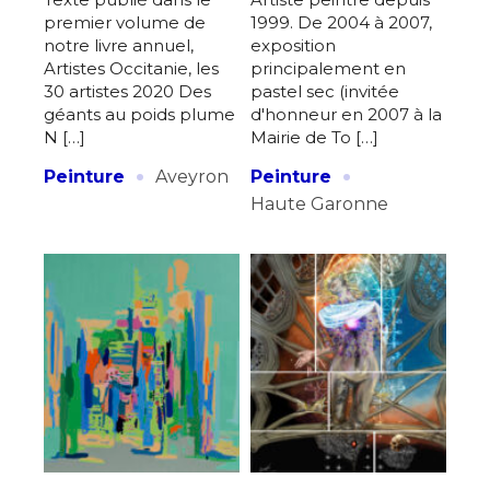
premier volume de
1999. De 2004 à 2007,
Adresse email*
notre livre annuel,
exposition
Artistes Occitanie, les
principalement en
30 artistes 2020 Des
pastel sec (invitée
Nom
géants au poids plume
d'honneur en 2007 à la
N […]
Mairie de To […]
·
·
Peinture
Aveyron
Peinture
Prénom
Haute Garonne
Adresse email*
Statut / Organisation
Nom
J'accepte les
termes et conditions
Prénom
* Champ obligatoire
Statut / Organisation