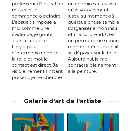
professeur d’éducation
un chemin sans savoir
musicale, je
où je vais vraiment
commence à peindre.
jusqu’au moment où
L’abstrait s’impose à
quelque chose semble
moi comme une
s’organiser à mon insu
évidence, je goûte
et me surprend. C’est
alors à la liberté.
un peu comme si mon
Il n’y a pas
monde intérieur venait
d’intermédiaire entre
se déposer sur la toile.
la toile et moi, le
Aujourd’hui, je me
contact est direct. Je
consacre pleinement
vis pleinement l’instant
à la peinture.
présent, je ne cherche
Galerie d'art de l'artiste