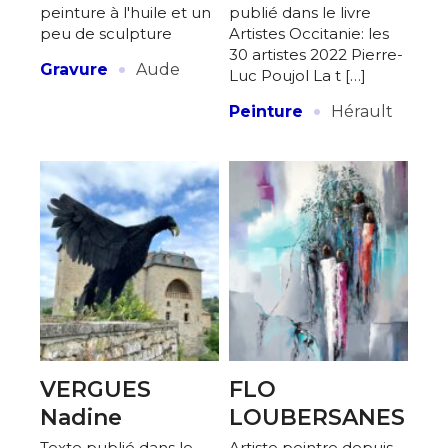
peinture à l'huile et un
publié dans le livre
peu de sculpture
Artistes Occitanie: les
30 artistes 2022 Pierre-
·
Gravure
Aude
Luc Poujol La t […]
·
Peinture
Hérault
VERGUES
FLO
Nadine
LOUBERSANES
Texte publié dans le
Artiste peintre depuis