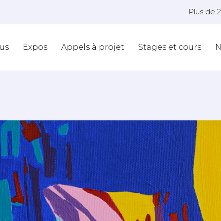
Plus de 
us
Expos
Appels à projet
Stages et cours
N