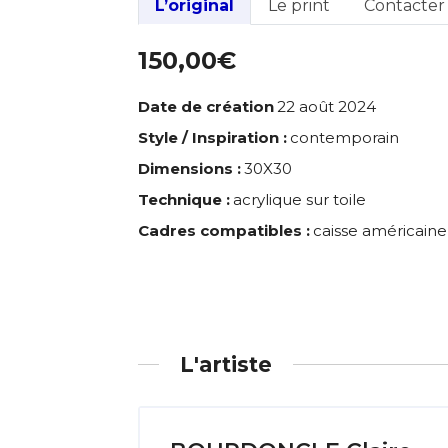
L’original
Le print
Contacter l
* Champ oblig
J'accepte l
150,00€
Date de création
22 août 2024
* Champ oblig
Style / Inspiration :
contemporain
Dimensions :
30X30
Technique :
acrylique sur toile
Cadres compatibles :
caisse américaine
L'artiste