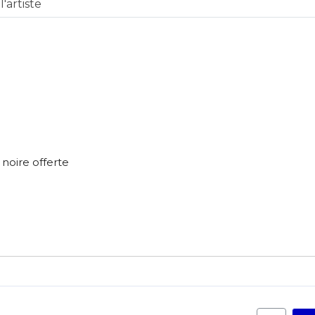
'artiste
atoire
es
termes et conditions
atoire
 noire offerte