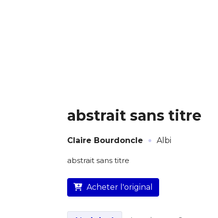
Adresse email
Nom
abstrait sans titre
Adresse email
Prénom
·
Claire Bourdoncle
Albi
Nom
Statut / Orga
L’artiste assume l’entière
abstrait sans titre
Prénom
J'accepte l
Acheter l'original
Statut / Orga