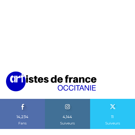
14,234
4,144
11
Fans
Suiveurs
Suiveurs