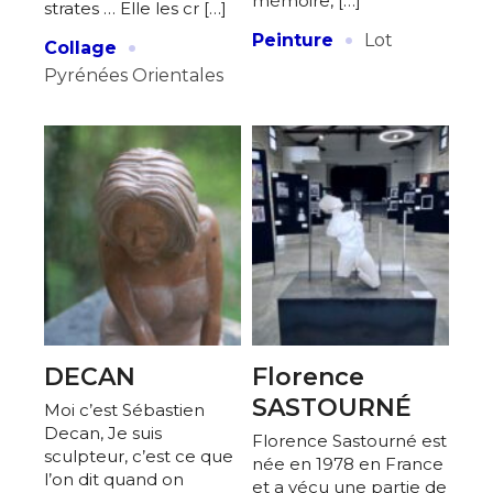
mémoire, […]
strates … Elle les cr […]
Statut / Organisation
·
·
Peinture
Lot
Nom
Collage
Pyrénées Orientales
J'accepte les
termes et conditions
Prénom
* Champ obligatoire
Statut / Organisation
J'accepte les
termes et conditions
* Champ obligatoire
DECAN
Florence
SASTOURNÉ
Moi c’est Sébastien
Decan, Je suis
Florence Sastourné est
sculpteur, c’est ce que
née en 1978 en France
l’on dit quand on
et a vécu une partie de