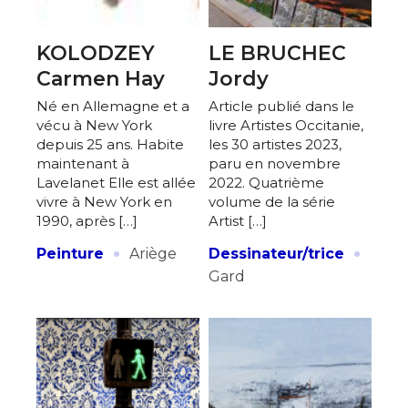
KOLODZEY
LE BRUCHEC
Carmen Hay
Jordy
Né en Allemagne et a
Article publié dans le
vécu à New York
livre Artistes Occitanie,
depuis 25 ans. Habite
les 30 artistes 2023,
maintenant à
paru en novembre
Lavelanet Elle est allée
2022. Quatrième
vivre à New York en
volume de la série
1990, après […]
Artist […]
·
·
Peinture
Ariège
Dessinateur/trice
Gard