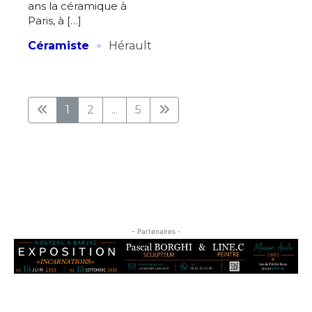
ans la céramique à
Paris, à […]
·
Céramiste
Hérault
1
2
...
5
- Partenaires -