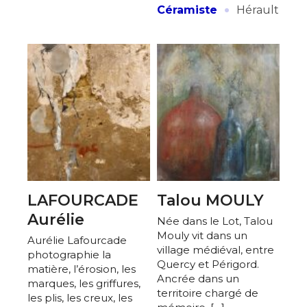
·
Céramiste
Hérault
Adresse email*
LAFOURCADE
Talou MOULY
Aurélie
Née dans le Lot, Talou
Nom
Mouly vit dans un
Aurélie Lafourcade
village médiéval, entre
photographie la
Quercy et Périgord.
matière, l’érosion, les
Prénom
Ancrée dans un
marques, les griffures,
Adresse email*
territoire chargé de
les plis, les creux, les