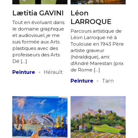
Lætitia GAVINI
Léon
LARROQUE
Tout en évoluant dans
le domaine graphique
Parcours artistique de
et audiovisuel, je me
Léon Larroque né à
suis formée aux Arts
Toulouse en 1943 Père
plastiques avec des
artiste graveur
professeurs des Arts
(héraldique), ami
Dé […]
d'André Marestan (prix
·
de Rome […]
Peinture
Hérault
·
Peinture
Tarn