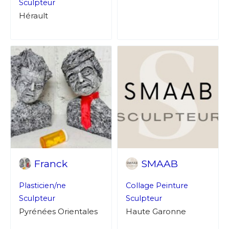
Sculpteur
Hérault
J'accepte les
termes et conditions
* Champ obligatoire
Franck
SMAAB
Plasticien/ne
Collage
Peinture
Sculpteur
Sculpteur
Pyrénées Orientales
Haute Garonne