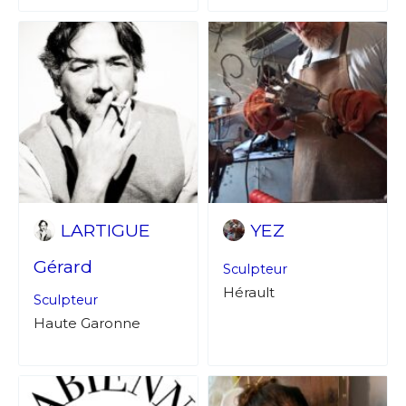
LARTIGUE
YEZ
Gérard
Sculpteur
Hérault
Sculpteur
Haute Garonne