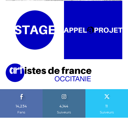
14,234
4,144
11
Fans
Suiveurs
Suiveurs