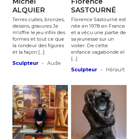
Michel
Florence
ALQUIER
SASTOURNÉ
Terres cuites, bronzes,
Florence Sastourné est
dessins, gravures Je
née en 1978 en France
m’offre le jeu infini des
et a vécu une partie de
formes et tout ce que
sa jeunesse sur un
la rondeur des figures
voilier. De cette
et la façon […]
enfance vagabonde el
[…]
·
Sculpteur
Aude
·
Sculpteur
Hérault