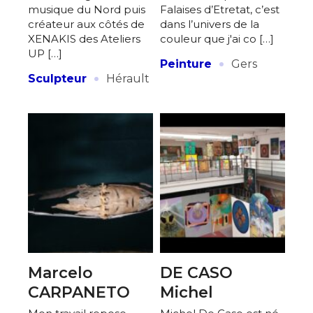
Nom
musique du Nord puis
Falaises d’Etretat, c’est
créateur aux côtés de
dans l’univers de la
J'accepte les
termes et conditions
XENAKIS des Ateliers
couleur que j'ai co […]
Prénom
UP […]
·
Peinture
Gers
·
Sculpteur
Hérault
* Champ obligatoire
Statut / Organisation
J'accepte les
termes et conditions
* Champ obligatoire
Marcelo
DE CASO
CARPANETO
Michel