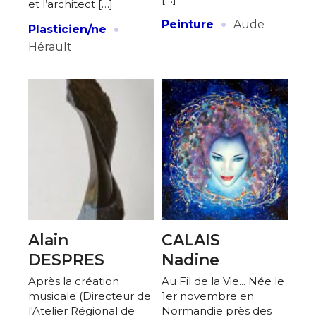
et l’architect […]
·
·
Peinture
Aude
Plasticien/ne
Hérault
Adresse email*
Nom
Alain
CALAIS
Prénom
DESPRES
Nadine
Adresse email*
Après la création
Au Fil de la Vie... Née le
musicale (Directeur de
1er novembre en
Statut / Organisation
l'Atelier Régional de
Normandie près des