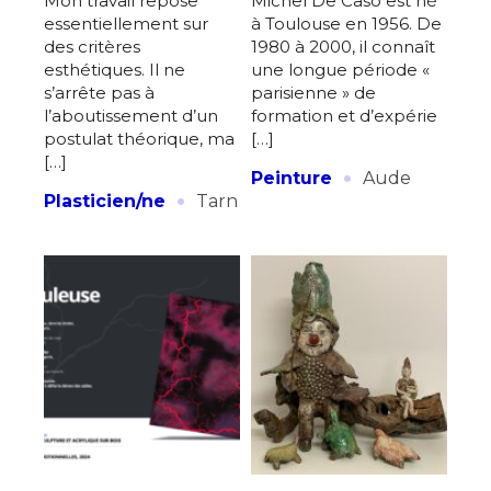
Mon travail repose
Michel De Caso est né
essentiellement sur
à Toulouse en 1956. De
des critères
1980 à 2000, il connaît
esthétiques. Il ne
une longue période «
s’arrête pas à
parisienne » de
l’aboutissement d’un
formation et d’expérie
postulat théorique, ma
[…]
[…]
·
Peinture
Aude
·
Plasticien/ne
Tarn