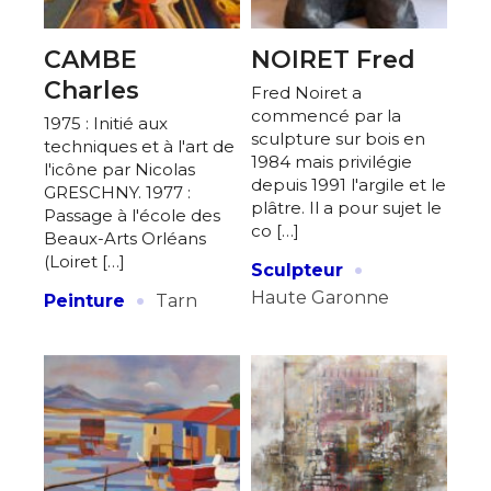
CAMBE
NOIRET Fred
Charles
Fred Noiret a
commencé par la
1975 : Initié aux
sculpture sur bois en
techniques et à l'art de
1984 mais privilégie
l'icône par Nicolas
depuis 1991 l'argile et le
GRESCHNY. 1977 :
plâtre. Il a pour sujet le
Passage à l'école des
co […]
Beaux-Arts Orléans
·
(Loiret […]
Sculpteur
·
Haute Garonne
Peinture
Tarn