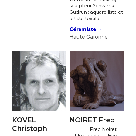
sculpteur Schwenk
Gudrun : aquarelliste et
artiste textile
·
Céramiste
Haute Garonne
KOVEL
NOIRET Fred
Christoph
======= Fred Noiret
est le parrain du livre