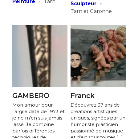
·
·
Peinture
Tarn
Sculpteur
Tarn et Garonne
GAMBERO
Franck
Mon amour pour
Découvrez 37 ans de
l'argile date de 1973 et
créations artistiques
je ne m'en suis jamais
uniques, signées par un
lassé. Je combine
humoriste plasticien
parfois différentes
passionné de musique
techniques de
et d’art sous toutes […]