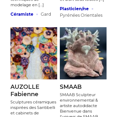
modelage en […]
·
Plasticien/ne
·
Céramiste
Gard
Pyrénées Orientales
AUZOLLE
SMAAB
Fabienne
SMAAB Sculpteur
environnemental &
Sculptures céramiques
artiste autodidacte
inspirées des Santibelli
Bienvenue dans
et cabinets de
l’univers de SMAAB,