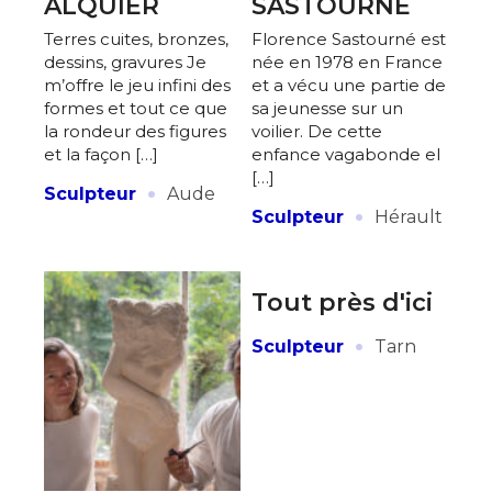
ALQUIER
SASTOURNÉ
Terres cuites, bronzes,
Florence Sastourné est
dessins, gravures Je
née en 1978 en France
m’offre le jeu infini des
et a vécu une partie de
formes et tout ce que
sa jeunesse sur un
la rondeur des figures
voilier. De cette
et la façon […]
enfance vagabonde el
[…]
·
Sculpteur
Aude
·
Sculpteur
Hérault
Tout près d'ici
·
Sculpteur
Tarn