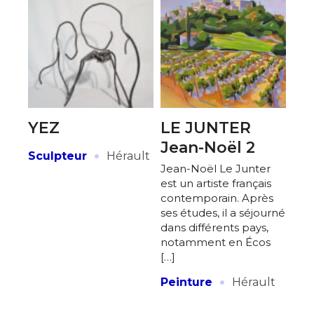
Adresse email*
YEZ
LE JUNTER
Jean-Noël 2
·
Nom
Sculpteur
Hérault
Jean-Noël Le Junter
est un artiste français
contemporain. Après
Prénom
ses études, il a séjourné
Adresse email*
dans différents pays,
notamment en Écos
Statut / Organisation
[…]
Nom
·
Peinture
Hérault
J'accepte les
termes et conditions
Prénom