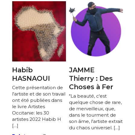
* Champ obligatoire
Statut / Organisation
J'accepte les
termes et conditions
* Champ obligatoire
Habib
JAMME
HASNAOUI
Thierry : Des
Choses à Fer
Cette présentation de
l'artiste et de son travail
"La beauté, c'est
ont été publiées dans
quelque chose de rare,
le livre Artistes
de merveilleux, que,
Occitanie: les 30
dans le tourment de
artistes 2022 Habib H
son âme, l'artiste extrait
[…]
du chaos universel. […]