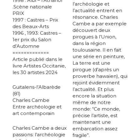
1998 : Albi – l’Athanor
l’archéologie et
.Scène nationale
l’actualité entrent en
PRIX
résonance. Charles
1997 : Castres – Prix
Cambe a par exemple
des Beaux-Arts
découvert deux
1996 , 1993: Castres –
pirogues à l’Union,
1er prix du Salon
dans la région
d’Automne
toulousaine. Il en fait
=============
une série en peinture,
Article publié dans le
La terre est une
livre Artistes Occitanie,
pirogue (d’après un
les 30 artistes 2024
proverbe hawaïen), qui
rejoint évidemment
Guitalens-l’Albarède
l’actualité. Et plus
(81)
encore la situation
Charles Cambe
même de notre
Entre archéologie et
monde: “Ce monde,
art contemporain
précise l’artiste, est
maintenant une
Charles Cambe a deux
embarcation assez
passions: l’archéologie
fragile”.