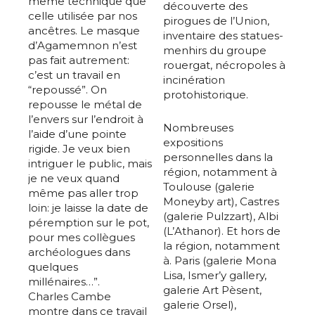
même technique que
découverte des
celle utilisée par nos
pirogues de l’Union,
ancêtres. Le masque
inventaire des statues-
d’Agamemnon n’est
menhirs du groupe
pas fait autrement:
rouergat, nécropoles à
c’est un travail en
incinération
“repoussé”. On
protohistorique.
repousse le métal de
l’envers sur l’endroit à
Nombreuses
l’aide d’une pointe
expositions
rigide. Je veux bien
personnelles dans la
intriguer le public, mais
région, notamment à
je ne veux quand
Toulouse (galerie
même pas aller trop
Moneyby art), Castres
loin: je laisse la date de
(galerie Pulzzart), Albi
péremption sur le pot,
(L’Athanor). Et hors de
pour mes collègues
la région, notamment
archéologues dans
à. Paris (galerie Mona
quelques
Lisa, Ismer’y gallery,
millénaires…”.
galerie Art Pèsent,
Charles Cambe
galerie Orsel),
montre dans ce travail