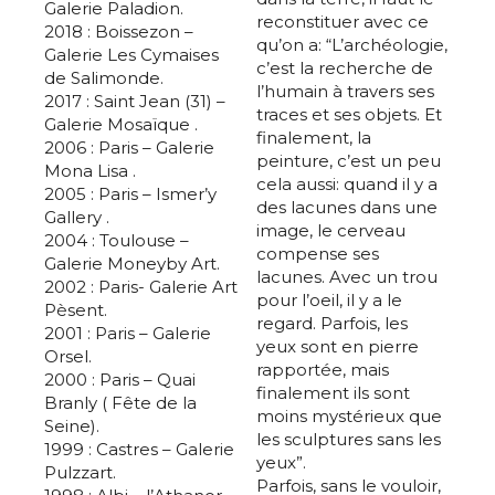
Galerie Paladion.
reconstituer avec ce
2018 : Boissezon –
qu’on a: “L’archéologie,
Galerie Les Cymaises
c’est la recherche de
de Salimonde.
l’humain à travers ses
2017 : Saint Jean (31) –
traces et ses objets. Et
Galerie Mosaïque .
finalement, la
2006 : Paris – Galerie
peinture, c’est un peu
Mona Lisa .
cela aussi: quand il y a
2005 : Paris – Ismer’y
des lacunes dans une
Gallery .
image, le cerveau
2004 : Toulouse –
compense ses
Galerie Moneyby Art.
lacunes. Avec un trou
2002 : Paris- Galerie Art
pour l’oeil, il y a le
Pèsent.
regard. Parfois, les
2001 : Paris – Galerie
yeux sont en pierre
Orsel.
rapportée, mais
2000 : Paris – Quai
finalement ils sont
Branly ( Fête de la
moins mystérieux que
Seine).
les sculptures sans les
1999 : Castres – Galerie
yeux”.
Pulzzart.
Parfois, sans le vouloir,