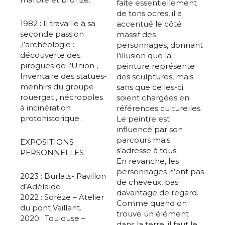
faite essentiellement
de tons ocres, il a
1982 : Il travaille à sa
accentué le côté
seconde passion
massif des
,l’archéologie :
personnages, donnant
découverte des
l’illusion que la
pirogues de l’Union ,
peinture représente
Inventaire des statues-
des sculptures, mais
menhirs du groupe
sans que celles-ci
rouergat , nécropoles
soient chargées en
à incinération
références culturelles.
protohistorique .
Le peintre est
influencé par son
parcours mais
EXPOSITIONS
s’adresse à tous.
PERSONNELLES
En revanche, les
personnages n’ont pas
2023 : Burlats- Pavillon
de cheveux, pas
d’Adélaïde
davantage de regard.
2022 : Sorèze – Atelier
Comme quand on
du pont Vaillant.
trouve un élément
2020 : Toulouse –
dans la terre, il faut le