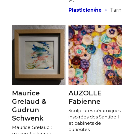
·
Plasticien/ne
Tarn
Maurice
AUZOLLE
Grelaud &
Fabienne
Gudrun
Sculptures céramiques
inspirées des Santibelli
Schwenk
et cabinets de
Maurice Grelaud :
curiosités
maçon, tailleur de