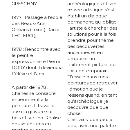
GRESCHNY.
archéologiques et son
œuvre artistique s’est
établi un dialogue
1977 : Passage à l’école
permanent, qui oblige
des Beaux-Arts
l’artiste à chercher des
Orléans (Loiret).Daniel
solutions pour à la fois
LECLERCQ
prendre pour thème
des découvertes
1978 : Rencontre avec
anciennes et en
le peintre
proposer un
expressionniste Pierre
traitement pictural qui
DORY dont il deviendra
soit contemporain.
L’élève et l’ami
“J’essaie dans mes
peintures de retrouver
A partir de 1978 ,
l’émotion que je
Charles se consacre
ressens quand, en tant
entièrement à la
qu’archéologue, je
peinture . Il travaille
découvre quelque
aussi la gravure sur
chose”.
bois et sur lino. Réalise
C’est ainsi que peu à
des sculptures en
peu, avec une palette
marbre et bronze.