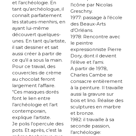
et l’archéologie. En
l’icône par Nicolas
tant qu’archéologue, il
Greschny.
connaît parfaitement
1977: passage à l’école
les statues-menhirs, en
des Beaux-Arts
ayant lui-même
d’Orléans.
découvert quelques-
1978: Rencontre avec
unes. En tant qu’artiste,
le peintre
il sait dessiner et sait
expressionniste Pierre
aussi créer à partir de
Dory, dont il devient
ce qu’il a sous la main.
l’élève et l’ami.
Pour ce travail, des
A partir de 1978,
couvercles de crème
Charles Cambe se
au chocolat feront
consacre entièrement
largement l’affaire.
à la peinture. Il travaille
“Ces masques dorés
aussi la gravure sur
font le lien entre
bois et lino. Réalise des
l’archéologie et l’art
sculptures en marbre
contemporain,
et bronze.
explique l’artiste.
1982: il travaille à sa
Je polis l’opercule des
seconde passion,
pots. Et après, c’est la
l’archéologie: