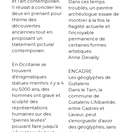
et l’art contemporain.
Dans ces temps
Il réussit à concilier les
troublés, un peintre
deux en prenant pour
archéologue essaie de
thème des
montrer à la fois la
découvertes
fragilité actuelle et
anciennes tout en
l’incroyable
proposant un
permanence de
traitement pictural
certaines formes
contemporain.
artistiques.
Anne Devailly
En Occitanie se
trouvent
ENCADRE
d’énigmatiques
Les géoglyphes de
statues-menhirs: il y a 4
Guitalens
ou 5000 ans, des
Dans le Tarn, la
hommes ont gravé et
commune de
sculpté des
Guitalens-L’Albarède,
représentations
entre Castres et
humaines sur des
Lavaur, peut
“pierres levées”
s’enorgueillir d’avoir
pouvant faire jusqu’à
des géoglyphes, sans