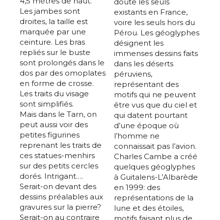
4,5 mètres de haut.
doute les seuls
Les jambes sont
existants en France,
droites, la taille est
voire les seuls hors du
marquée par une
Pérou. Les géoglyphes
ceinture. Les bras
désignent les
repliés sur le buste
immenses dessins faits
sont prolongés dans le
dans les déserts
dos par des omoplates
péruviens,
en forme de crosse.
représentant des
Les traits du visage
motifs qui ne peuvent
sont simplifiés.
être vus que du ciel et
Mais dans le Tarn, on
qui datent pourtant
peut aussi voir des
d’une époque où
petites figurines
l’homme ne
reprenant les traits de
connaissait pas l’avion.
ces statues-menhirs
Charles Cambe a créé
sur des petits cercles
quelques géoglyphes
dorés. Intrigant….
à Guitalens-L’Albarède
Serait-on devant des
en 1999: des
dessins préalables aux
représentations de la
gravures sur la pierre?
lune et des étoiles,
Serait-on au contraire
motifs faisant plus de