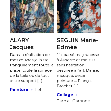
J'accepte les
termes et conditions
* Champ obligatoire
ALARY
SEGUIN Marie-
Jacques
Edmée
Dans la réalisation de
J’ai passé ma jeunesse
mes œuvres je laisse
à Auxerre et me suis
tranquillement toute la
sans hésitation
place, toute la surface
destinée à l’art. Danse,
de la toile ou de tout
musique, dessin,
autre support […]
peinture … François
Brochet […]
·
Peinture
Lot
·
Collage
Tarn et Garonne