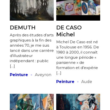
Adresse email*
Nom
DEMUTH
DE CASO
Michel
Après des études d’arts
graphiques à la fin des
Prénom
Michel De Caso est né
années 70, je me suis
à Toulouse en 1956. De
Adresse email*
lancé dans une carrière
1980 à 2000, il connaît
d’illustrateur
Statut / Organisation
une longue période «
indépendant : public
parisienne » de
Nom
[…]
formation et d’expérie
·
[…]
J'accepte les
termes et conditions
Peinture
Aveyron
·
Prénom
Peinture
Aude
* Champ obligatoire
Statut / Organisation