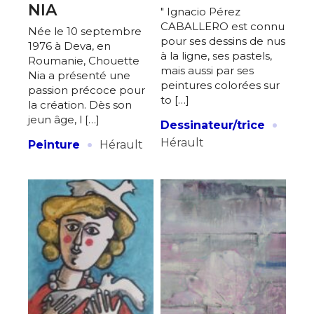
NIA
J'accepte les
termes et conditions
" Ignacio Pérez
CABALLERO est connu
Prénom
Née le 10 septembre
pour ses dessins de nus
1976 à Deva, en
à la ligne, ses pastels,
Roumanie, Chouette
* Champ obligatoire
mais aussi par ses
Nia a présenté une
Statut / Organisation
peintures colorées sur
passion précoce pour
to […]
la création. Dès son
·
jeun âge, l […]
J'accepte les
termes et conditions
Dessinateur/trice
·
Hérault
Peinture
Hérault
* Champ obligatoire