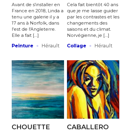
Avant de s'installer en
Cela fait bientôt 40 ans
France en 2018, Linda a
que je me laisse guider
tenu une galerie il y a
par les contrastes et les
17 ans à Norfolk, dans
changements des
l'est de l'Angleterre.
saisons et du climat.
Elle a fait […]
Norvégienne, je […]
·
·
Peinture
Hérault
Collage
Hérault
Adresse email*
Nom
Prénom
Adresse email*
Statut / Organisation
Nom
CHOUETTE
CABALLERO