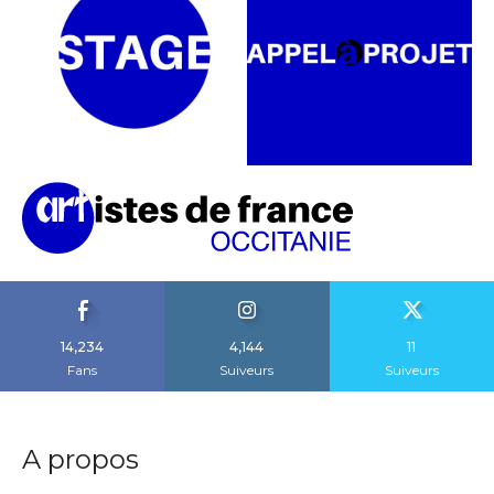
14,234
4,144
11
Fans
Suiveurs
Suiveurs