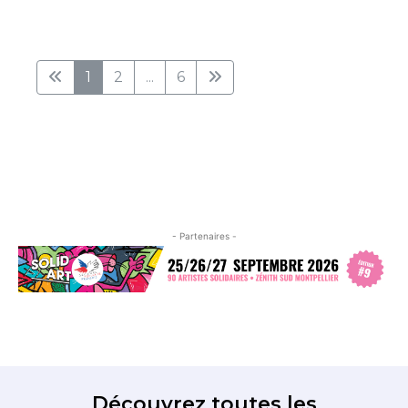
1
2
...
6
- Partenaires -