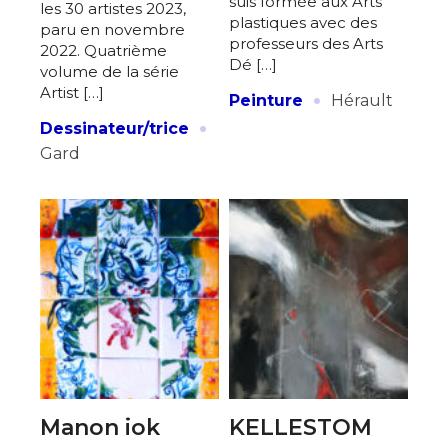
suis formée aux Arts
les 30 artistes 2023,
plastiques avec des
paru en novembre
professeurs des Arts
2022. Quatrième
Dé […]
volume de la série
·
Artist […]
Peinture
Hérault
·
Dessinateur/trice
Gard
Manon iok
KELLESTOM