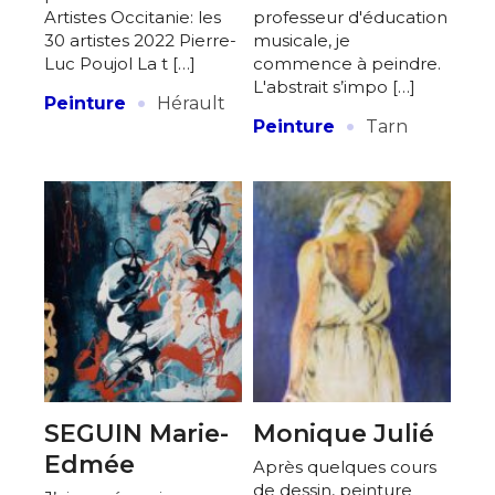
Artistes Occitanie: les
professeur d'éducation
30 artistes 2022 Pierre-
musicale, je
Luc Poujol La t […]
commence à peindre.
L'abstrait s’impo […]
·
Peinture
Hérault
·
Peinture
Tarn
SEGUIN Marie-
Monique Julié
Edmée
Après quelques cours
de dessin, peinture