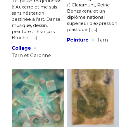
J’ai passé ma jeunesse
(J.Claramunt, Reine
à Auxerre et me suis
Benzaken), et un
sans hésitation
diplôme national
destinée à l’art. Danse,
supérieur d’expression
musique, dessin,
plastique ( […]
peinture … François
·
Brochet […]
Peinture
Tarn
·
Collage
Tarn et Garonne