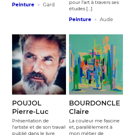
·
pour l’art à travers ses
J'accepte les
termes et conditions
Peinture
Gard
études […]
·
Peinture
Aude
* Champ obligatoire
POUJOL
BOURDONCLE
Pierre-Luc
Claire
Présentation de
La couleur me fascine
l'artiste et de son travail
et, parallèlement à
publié dans le livre
mon métier de