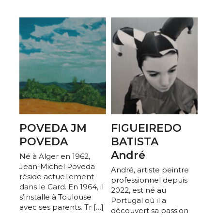
Adresse email*
Nom
Prénom
Adresse email*
Statut / Organisation
POVEDA JM
FIGUEIREDO
Nom
POVEDA
BATISTA
J'accepte les
termes et conditions
André
Né à Alger en 1962,
Prénom
Jean-Michel Poveda
André, artiste peintre
réside actuellement
professionnel depuis
* Champ obligatoire
dans le Gard. ​En 1964, il
Statut / Organisation
2022, est né au
s’installe à Toulouse
Portugal où il a
avec ses parents. Tr […]
découvert sa passion