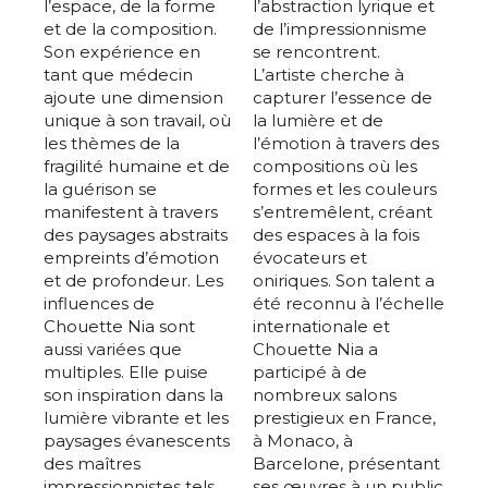
l’espace, de la forme
l’abstraction lyrique et
et de la composition.
de l’impressionnisme
Son expérience en
se rencontrent.
tant que médecin
L’artiste cherche à
ajoute une dimension
capturer l’essence de
unique à son travail, où
la lumière et de
les thèmes de la
l’émotion à travers des
fragilité humaine et de
compositions où les
la guérison se
formes et les couleurs
manifestent à travers
s’entremêlent, créant
des paysages abstraits
des espaces à la fois
empreints d’émotion
évocateurs et
et de profondeur. Les
oniriques. Son talent a
influences de
été reconnu à l’échelle
Chouette Nia sont
internationale et
aussi variées que
Chouette Nia a
multiples. Elle puise
participé à de
son inspiration dans la
nombreux salons
lumière vibrante et les
prestigieux en France,
paysages évanescents
à Monaco, à
des maîtres
Barcelone, présentant
impressionnistes tels
ses œuvres à un public