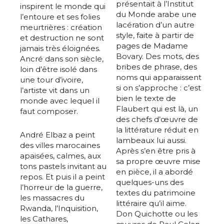
présentait à l’Institut
inspirent le monde qui
du Monde arabe une
l’entoure et ses folies
lacération d’un autre
meurtrières : création
style, faite à partir de
et destruction ne sont
pages de Madame
jamais très éloignées.
Bovary. Des mots, des
Ancré dans son siècle,
bribes de phrase, des
loin d’être isolé dans
noms qui apparaissent
une tour d’ivoire,
si on s’approche : c’est
l’artiste vit dans un
bien le texte de
monde avec lequel il
Flaubert qui est là, un
faut composer.
des chefs d’œuvre de
la littérature réduit en
André Elbaz a peint
lambeaux lui aussi.
des villes marocaines
Après s’en être pris à
apaisées, calmes, aux
sa propre œuvre mise
tons pastels invitant au
en pièce, il a abordé
repos. Et puis il a peint
quelques-uns des
l’horreur de la guerre,
textes du patrimoine
les massacres du
littéraire qu’il aime.
Rwanda, l’Inquisition,
Don Quichotte ou les
les Cathares,