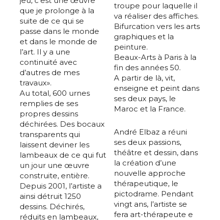
jeu, c’est une œuvre
troupe pour laquelle il
que je prolonge à la
va réaliser des affiches.
suite de ce qui se
Bifurcation vers les arts
passe dans le monde
graphiques et la
et dans le monde de
peinture.
l’art. Il y a une
Beaux-Arts à Paris à la
continuité avec
fin des années 50.
d’autres de mes
A partir de là, vit,
travaux».
enseigne et peint dans
Au total, 600 urnes
ses deux pays, le
remplies de ses
Maroc et la France.
propres dessins
déchirées. Des bocaux
André Elbaz a réuni
transparents qui
ses deux passions,
laissent deviner les
théâtre et dessin, dans
lambeaux de ce qui fut
la création d’une
un jour une œuvre
nouvelle approche
construite, entière.
thérapeutique, le
Depuis 2001, l’artiste a
pictodrame. Pendant
ainsi détruit 1250
vingt ans, l’artiste se
dessins. Déchirés,
fera art-thérapeute e
réduits en lambeaux,