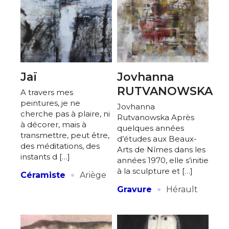
Jaï
Jovhanna
RUTVANOWSKA
A travers mes
peintures, je ne
Jovhanna
cherche pas à plaire, ni
Rutvanowska Après
à décorer, mais à
quelques années
transmettre, peut être,
d’études aux Beaux-
des méditations, des
Arts de Nîmes dans les
instants d […]
années 1970, elle s’initie
·
à la sculpture et […]
Céramiste
Ariège
·
Gravure
Hérault