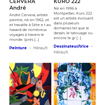
CERVERA
KURO 222
J'accepte les
termes et conditions
André
Né en 1996 à
Montpellier, Kuro 222
André Cervera, artiste
est un artiste évoluant
* Champ obligatoire
peintre, né en 1962, vit
dans plusieurs
et travaille à Sète e t au
domaines tel que le
hasard de nombreux
dessin, le tatouage ou
voyages à travers le
encore le gr […]
monde. (prés […]
·
·
Dessinateur/trice
Peinture
Hérault
Hérault