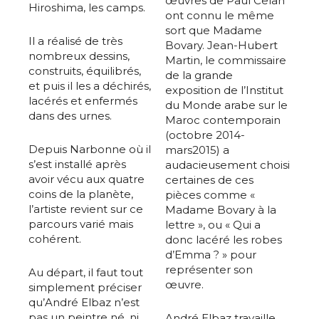
œuvres de Paul Celan
Hiroshima, les camps.
ont connu le même
sort que Madame
Il a réalisé de très
Bovary. Jean-Hubert
nombreux dessins,
Martin, le commissaire
construits, équilibrés,
de la grande
et puis il les a déchirés,
exposition de l’Institut
lacérés et enfermés
du Monde arabe sur le
dans des urnes.
Maroc contemporain
(octobre 2014-
Depuis Narbonne où il
mars2015) a
s’est installé après
audacieusement choisi
avoir vécu aux quatre
certaines de ces
coins de la planète,
pièces comme «
l’artiste revient sur ce
Madame Bovary à la
parcours varié mais
lettre », ou « Qui a
cohérent.
donc lacéré les robes
d’Emma ? » pour
représenter son
Au départ, il faut tout
œuvre.
simplement préciser
qu’André Elbaz n’est
pas un peintre né, ni
André Elbaz travaille