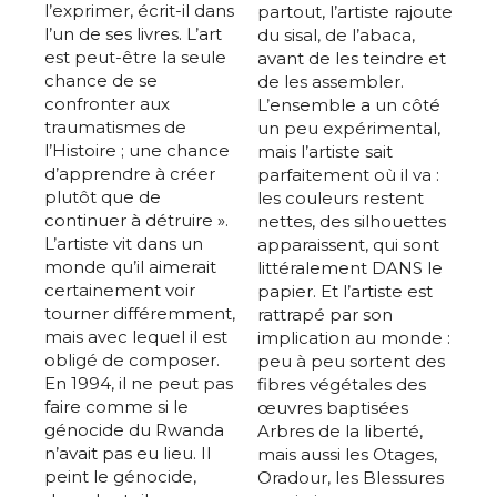
l’exprimer, écrit-il dans
partout, l’artiste rajoute
l’un de ses livres. L’art
du sisal, de l’abaca,
est peut-être la seule
avant de les teindre et
chance de se
de les assembler.
confronter aux
L’ensemble a un côté
traumatismes de
un peu expérimental,
l’Histoire ; une chance
mais l’artiste sait
d’apprendre à créer
parfaitement où il va :
plutôt que de
les couleurs restent
continuer à détruire ».
nettes, des silhouettes
L’artiste vit dans un
apparaissent, qui sont
monde qu’il aimerait
littéralement DANS le
certainement voir
papier. Et l’artiste est
tourner différemment,
rattrapé par son
mais avec lequel il est
implication au monde :
obligé de composer.
peu à peu sortent des
En 1994, il ne peut pas
fibres végétales des
faire comme si le
œuvres baptisées
génocide du Rwanda
Arbres de la liberté,
n’avait pas eu lieu. Il
mais aussi les Otages,
peint le génocide,
Oradour, les Blessures