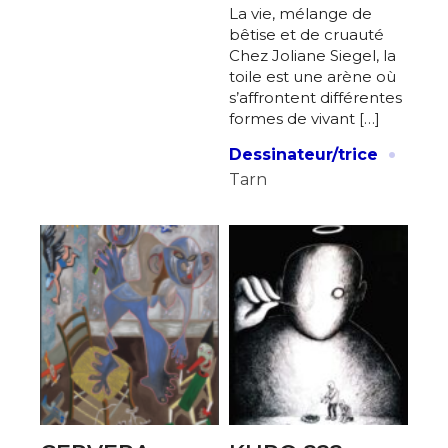
La vie, mélange de
bêtise et de cruauté
Adresse email*
Chez Joliane Siegel, la
toile est une arène où
s’affrontent différentes
Nom
formes de vivant […]
·
Dessinateur/trice
Prénom
Tarn
Adresse email*
Statut / Organisation
Nom
J'accepte les
termes et conditions
Prénom
* Champ obligatoire
Statut / Organisation