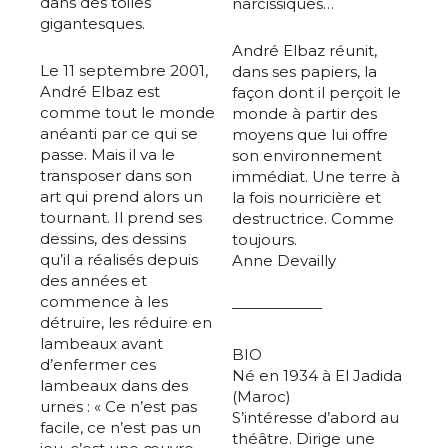
dans des toiles
narcissiques…
gigantesques.
André Elbaz réunit,
Le 11 septembre 2001,
dans ses papiers, la
André Elbaz est
façon dont il perçoit le
comme tout le monde
monde à partir des
anéanti par ce qui se
moyens que lui offre
passe. Mais il va le
son environnement
transposer dans son
immédiat. Une terre à
art qui prend alors un
la fois nourricière et
tournant. Il prend ses
destructrice. Comme
dessins, des dessins
toujours.
qu’il a réalisés depuis
Anne Devailly
des années et
commence à les
——————
détruire, les réduire en
lambeaux avant
BIO
d’enfermer ces
Né en 1934 à El Jadida
lambeaux dans des
(Maroc)
urnes : « Ce n’est pas
S’intéresse d’abord au
facile, ce n’est pas un
théâtre. Dirige une