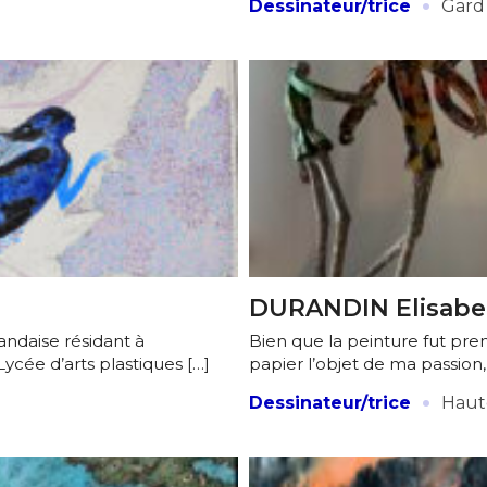
·
Dessinateur/trice
Gard
DURANDIN Elisabe
landaise résidant à
Bien que la peinture fut prem
Lycée d’arts plastiques […]
papier l’objet de ma passion,
·
Dessinateur/trice
Haut