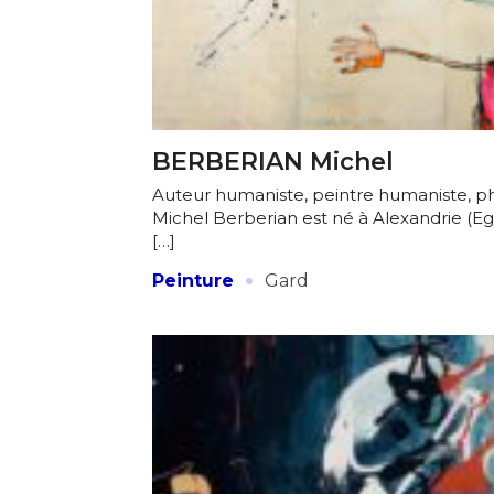
Adresse email
BERBERIAN Michel
Auteur humaniste, peintre humaniste, 
Nom
Michel Berberian est né à Alexandrie (E
[…]
Adresse email
·
Prénom
Peinture
Gard
Nom
Statut / Orga
Prénom
J'accepte l
Statut / Orga