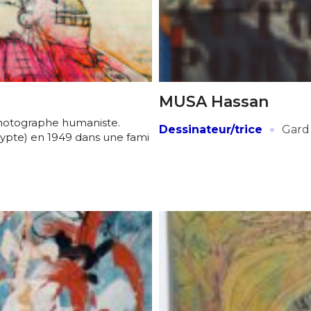
*
MUSA Hassan
photographe humaniste.
·
Dessinateur/trice
Gard
gypte) en 1949 dans une fami
*
nisation
es
termes et conditions
nisation