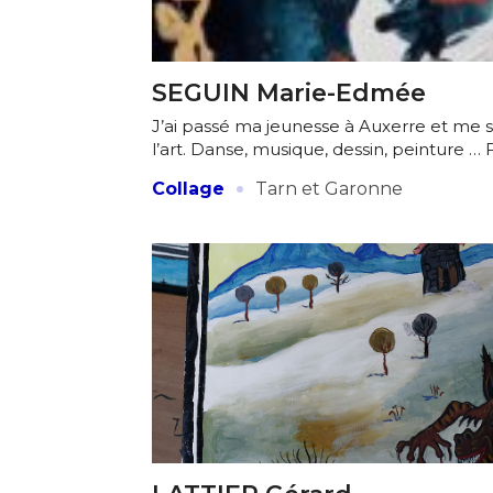
* Champ oblig
J'accepte l
SEGUIN Marie-Edmée
J’ai passé ma jeunesse à Auxerre et me su
* Champ oblig
l’art. Danse, musique, dessin, peinture … 
·
Collage
Tarn et Garonne