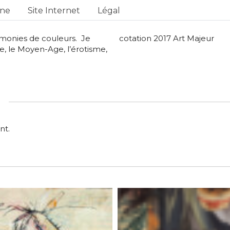
one
Site Internet
Légal
monies de couleurs. Je
cotation 2017 Art Majeur
se, le Moyen-Age, l’érotisme,
nt.