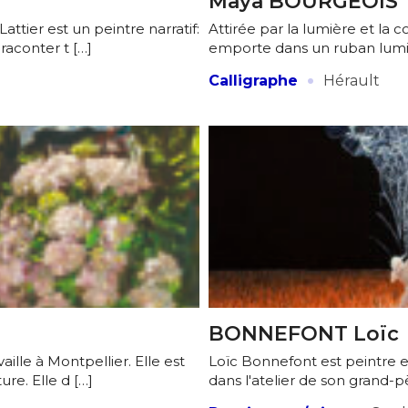
Maya BOURGEOIS
attier est un peintre narratif:
Attirée par la lumière et la c
 raconter t […]
emporte dans un ruban lumine
·
Calligraphe
Hérault
BONNEFONT Loïc
aille à Montpellier. Elle est
Loïc Bonnefont est peintre et
ure. Elle d […]
dans l'atelier de son grand-p