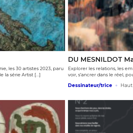
DU MESNILDOT Ma
nie, les 30 artistes 2023, paru
Explorer les relations, les 
a série Artist […]
voir, s’ancrer dans le réel, pou
·
Dessinateur/trice
Haut