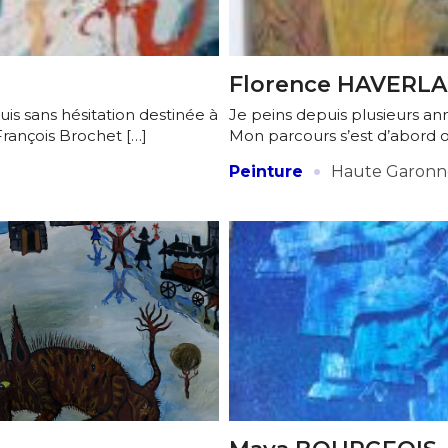
atoire
es
termes et conditions
Florence HAVERLA
is sans hésitation destinée à
Je peins depuis plusieurs a
atoire
François Brochet […]
Mon parcours s’est d’abord ori
·
Peinture
Haute Garonn