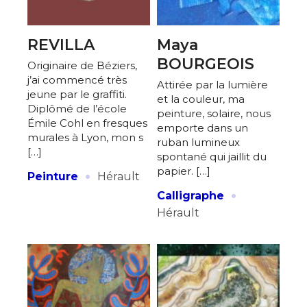
REVILLA
Maya
BOURGEOIS
Originaire de Béziers,
j’ai commencé très
Attirée par la lumière
jeune par le graffiti.
et la couleur, ma
Diplômé de l’école
peinture, solaire, nous
Émile Cohl en fresques
emporte dans un
murales à Lyon, mon s
ruban lumineux
[…]
spontané qui jaillit du
·
papier. […]
Peinture
Hérault
·
Calligraphe
Adresse email*
Hérault
Nom
Prénom