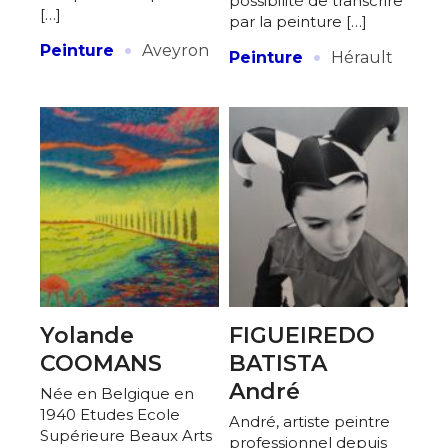
possibilité de transcrire
[…]
par la peinture […]
·
·
Peinture
Aveyron
Peinture
Hérault
Yolande
FIGUEIREDO
COOMANS
BATISTA
André
Née en Belgique en
1940 Etudes Ecole
André, artiste peintre
Supérieure Beaux Arts
professionnel depuis