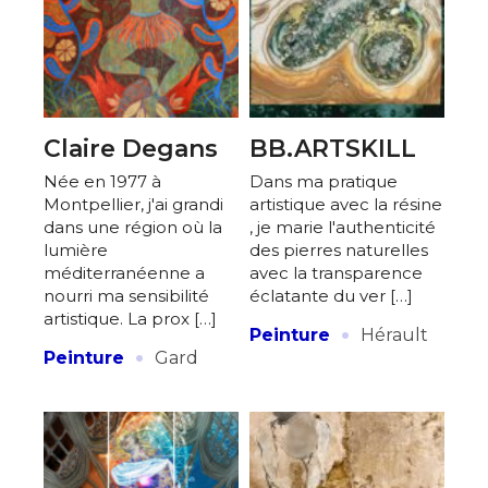
Adresse email*
Statut / Organisation
Nom
J'accepte les
termes et conditions
Claire Degans
BB.ARTSKILL
Prénom
Née en 1977 à
Dans ma pratique
Montpellier, j'ai grandi
artistique avec la résine
* Champ obligatoire
dans une région où la
, je marie l'authenticité
Statut / Organisation
lumière
des pierres naturelles
méditerranéenne a
avec la transparence
nourri ma sensibilité
éclatante du ver […]
J'accepte les
termes et conditions
artistique. La prox […]
·
Peinture
Hérault
·
Peinture
Gard
* Champ obligatoire