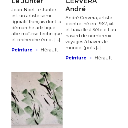
Le Junter
CERVERA
André
Jean-Noël Le Junter
est un artiste semi
André Cervera, artiste
figuratif français dont la
peintre, né en 1962, vit
démarche artistique
et travaille à Sète e t au
allie maîtrise technique
hasard de nombreux
et recherche émot […]
voyages à travers le
·
monde. (prés […]
Peinture
Hérault
·
Peinture
Hérault