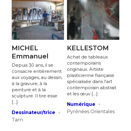
MICHEL
KELLESTOM
Emmanuel
Achat de tableaux
contemporains
Depuis 30 ans, il se
originaux. Artiste
consacre entièrement
plasticienne française
aux voyages, au dessin,
spécialisée dans l’art
à la gravure, à la
contemporain abstrait
peinture et à la
et les œuv […]
sculpture. Il tire esse
·
[…]
Numérique
·
Pyrénées Orientales
Dessinateur/trice
Tarn