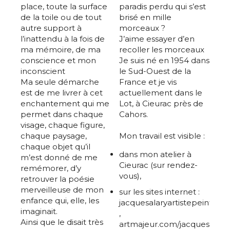
place, toute la surface
paradis perdu qui s’est
de la toile ou de tout
brisé en mille
autre support à
morceaux ?
l’inattendu à la fois de
J’aime essayer d’en
ma mémoire, de ma
recoller les morceaux
conscience et mon
Je suis né en 1954 dans
inconscient
le Sud-Ouest de la
Ma seule démarche
France et je vis
est de me livrer à cet
actuellement dans le
enchantement qui me
Lot, à Cieurac près de
permet dans chaque
Cahors.
visage, chaque figure,
chaque paysage,
Mon travail est visible :
chaque objet qu’il
dans mon atelier à
m’est donné de me
Cieurac (sur rendez-
remémorer, d’y
vous),
retrouver la poésie
merveilleuse de mon
sur les sites internet :
enfance qui, elle, les
jacquesalaryartistepeintre.
imaginait.
,
Ainsi que le disait très
artmajeur.com/jacques-