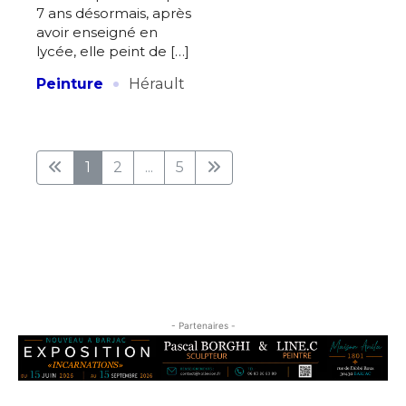
7 ans désormais, après
avoir enseigné en
lycée, elle peint de […]
·
Peinture
Hérault
1
2
...
5
- Partenaires -