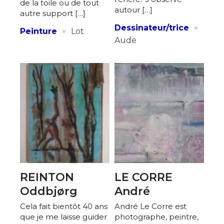
de la toile ou de tout
autour […]
J'accepte les
termes et conditions
autre support […]
·
·
Dessinateur/trice
Peinture
Lot
Aude
* Champ obligatoire
REINTON
LE CORRE
Oddbjørg
André
Cela fait bientôt 40 ans
André Le Corre est
que je me laisse guider
photographe, peintre,