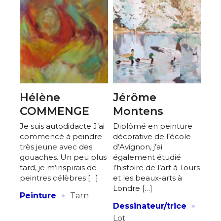
Hélène
Jérôme
COMMENGE
Montens
Je suis autodidacte J’ai
Diplômé en peinture
commencé à peindre
décorative de l’école
très jeune avec des
d’Avignon, j’ai
gouaches. Un peu plus
également étudié
tard, je m’inspirais de
l’histoire de l’art à Tours
peintres célèbres […]
et les beaux-arts à
Londre […]
·
Peinture
Tarn
·
Dessinateur/trice
Lot