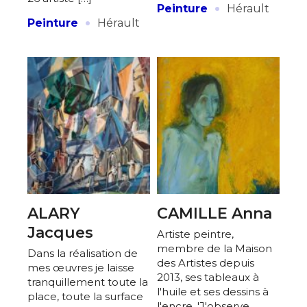
·
Peinture
Hérault
·
Peinture
Hérault
Adresse email*
Nom
Prénom
Adresse email*
Statut / Organisation
Nom
ALARY
CAMILLE Anna
J'accepte les
termes et conditions
Jacques
Prénom
Artiste peintre,
membre de la Maison
Dans la réalisation de
des Artistes depuis
* Champ obligatoire
mes œuvres je laisse
2013, ses tableaux à
Statut / Organisation
tranquillement toute la
l'huile et ses dessins à
place, toute la surface
l'encre. 'J'observe