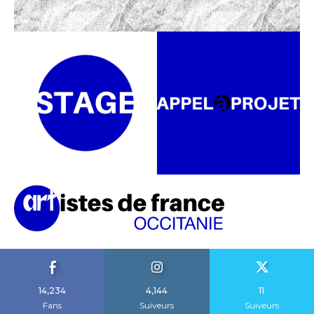
14,234
4,144
11
Fans
Suiveurs
Suiveurs