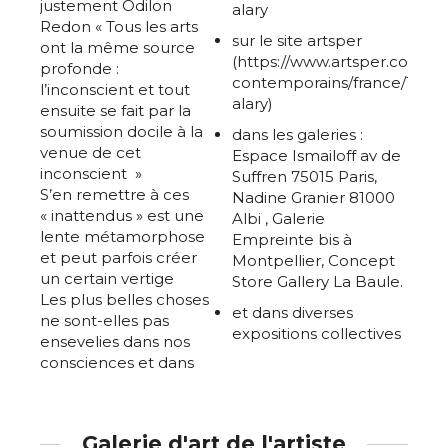
justement Odilon
alary
Redon « Tous les arts
sur le site artsper
ont la même source
(https://www.artsper.com/fr/a
profonde :
contemporains/france/13075
l’inconscient et tout
alary)
ensuite se fait par la
soumission docile à la
dans les galeries :
venue de cet
Espace Ismailoff av de
inconscient »
Suffren 75015 Paris,
S’en remettre à ces
Nadine Granier 81000
« inattendus » est une
Albi , Galerie
lente métamorphose
Empreinte bis à
et peut parfois créer
Montpellier, Concept
un certain vertige
Store Gallery La Baule.
Les plus belles choses
et dans diverses
ne sont-elles pas
expositions collectives
ensevelies dans nos
consciences et dans
Galerie d'art de l'artiste