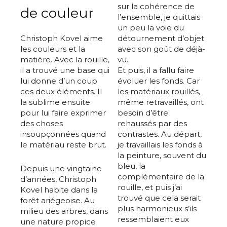
sur la cohérence de
de couleur
l’ensemble, je quittais
un peu la voie du
Christoph Kovel aime
détournement d’objet
les couleurs et la
avec son goût de déjà-
matière. Avec la rouille,
vu.
il a trouvé une base qui
Et puis, il a fallu faire
lui donne d’un coup
évoluer les fonds. Car
ces deux éléments. Il
les matériaux rouillés,
la sublime ensuite
même retravaillés, ont
pour lui faire exprimer
besoin d’être
des choses
rehaussés par des
insoupçonnées quand
contrastes. Au départ,
le matériau reste brut.
je travaillais les fonds à
la peinture, souvent du
bleu, la
Depuis une vingtaine
complémentaire de la
d’années, Christoph
rouille, et puis j’ai
Kovel habite dans la
trouvé que cela serait
forêt ariégeoise. Au
plus harmonieux s’ils
milieu des arbres, dans
ressemblaient eux
une nature propice