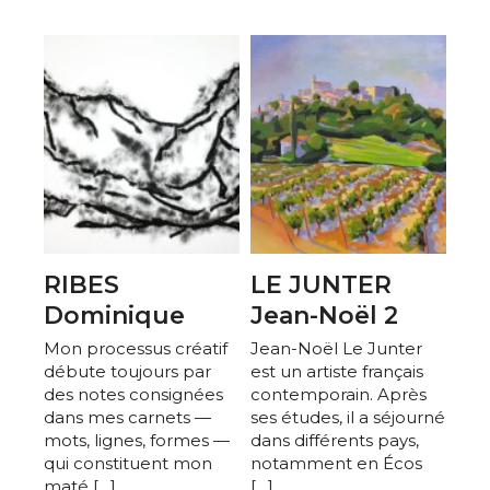
Adresse email*
Nom
Prénom
Adresse email*
Statut / Organisation
RIBES
LE JUNTER
Nom
Dominique
Jean-Noël 2
J'accepte les
termes et conditions
Mon processus créatif
Jean-Noël Le Junter
Prénom
débute toujours par
est un artiste français
des notes consignées
contemporain. Après
* Champ obligatoire
dans mes carnets —
ses études, il a séjourné
Statut / Organisation
mots, lignes, formes —
dans différents pays,
qui constituent mon
notamment en Écos
maté […]
[…]