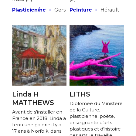
J'accepte les
termes et conditions
·
·
Plasticien/ne
Gers
Peinture
Hérault
* Champ obligatoire
Linda H
LITHS
MATTHEWS
Diplômée du Ministère
de la Culture,
Avant de s'installer en
plasticienne, poète,
France en 2018, Linda a
enseignante d’arts
tenu une galerie il y a
plastiques et d’histoire
17 ans à Norfolk, dans
des arts, je travaille