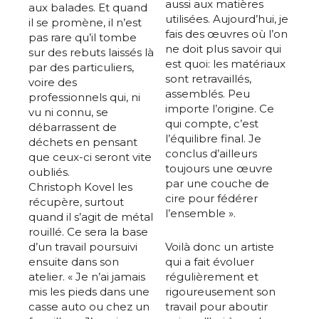
aussi aux matières
aux balades. Et quand
utilisées. Aujourd’hui, je
il se promène, il n’est
fais des œuvres où l’on
pas rare qu’il tombe
ne doit plus savoir qui
sur des rebuts laissés là
est quoi: les matériaux
par des particuliers,
sont retravaillés,
voire des
assemblés. Peu
professionnels qui, ni
importe l’origine. Ce
vu ni connu, se
qui compte, c’est
débarrassent de
l’équilibre final. Je
déchets en pensant
conclus d’ailleurs
que ceux-ci seront vite
toujours une œuvre
oubliés.
par une couche de
Christoph Kovel les
cire pour fédérer
récupère, surtout
l’ensemble ».
quand il s’agit de métal
rouillé. Ce sera la base
d’un travail poursuivi
Voilà donc un artiste
ensuite dans son
qui a fait évoluer
atelier. « Je n’ai jamais
régulièrement et
mis les pieds dans une
rigoureusement son
casse auto ou chez un
travail pour aboutir