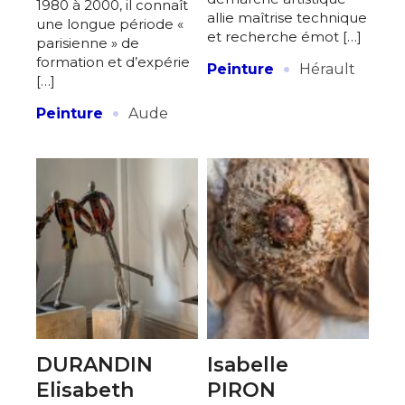
1980 à 2000, il connaît
allie maîtrise technique
une longue période «
et recherche émot […]
parisienne » de
·
formation et d’expérie
Peinture
Hérault
[…]
·
Peinture
Aude
DURANDIN
Isabelle
Elisabeth
PIRON