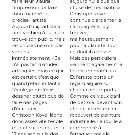
ferrailleur. J’aurai
aujourd’hui à quelque
l’impression de faire
chose de très maîtrisé.
mon marché ! »,
Christoph Kovel
précise l’artiste.
continue d’arpenter la
Aujourd’hui, l’artiste a
campagne et d’y
un style bien à lui, qui a
trouver,
trouvé son public. Mais
malheureusement
les choses ne sont pas
pour la planète, tout
venues
ce dont il a besoin.
immédiatement. « Je
Mais des particuliers
n’ai pas fait d’études
viennent également le
artistiques, mais ce qui
fournir en matériaux.
est certain, c’est que
Et l’artiste porte un
quand j’étais enfant à
regard aiguisé sur
l’école, je préférais
chacun des apports.
dessiner plutôt que de
Comme ce vieux baril
faire des pages
de pétrole, devant son
d’écriture».
atelier : « Il est en fer
Christoph Kovel lâche
recouvert de peinture
donc assez vite l’école
industrielle. La rouille a
et part sur les routes, à
commencé à
17 ans, sac sur le dos.
l’attaquer, mais la