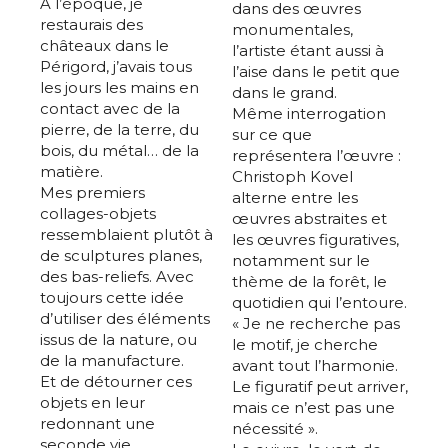
A l’époque, je
dans des œuvres
restaurais des
monumentales,
châteaux dans le
l’artiste étant aussi à
Périgord, j’avais tous
l’aise dans le petit que
les jours les mains en
dans le grand.
contact avec de la
Même interrogation
pierre, de la terre, du
sur ce que
bois, du métal… de la
représentera l’œuvre :
matière.
Christoph Kovel
Mes premiers
alterne entre les
collages-objets
œuvres abstraites et
ressemblaient plutôt à
les œuvres figuratives,
de sculptures planes,
notamment sur le
des bas-reliefs. Avec
thème de la forêt, le
toujours cette idée
quotidien qui l’entoure.
d’utiliser des éléments
« Je ne recherche pas
issus de la nature, ou
le motif, je cherche
de la manufacture.
avant tout l’harmonie.
Et de détourner ces
Le figuratif peut arriver,
objets en leur
mais ce n’est pas une
redonnant une
nécessité ».
seconde vie.