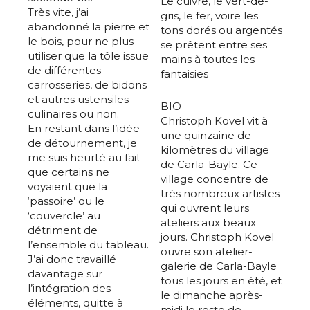
Le cuivre, le vert-de-
Très vite, j’ai
gris, le fer, voire les
abandonné la pierre et
tons dorés ou argentés
le bois, pour ne plus
se prêtent entre ses
utiliser que la tôle issue
mains à toutes les
de différentes
fantaisies
carrosseries, de bidons
et autres ustensiles
BIO
culinaires ou non.
Christoph Kovel vit à
En restant dans l’idée
une quinzaine de
de détournement, je
kilomètres du village
me suis heurté au fait
de Carla-Bayle. Ce
que certains ne
village concentre de
voyaient que la
très nombreux artistes
‘passoire’ ou le
qui ouvrent leurs
‘couvercle’ au
ateliers aux beaux
détriment de
jours. Christoph Kovel
l’ensemble du tableau.
ouvre son atelier-
J’ai donc travaillé
galerie de Carla-Bayle
davantage sur
tous les jours en été, et
l’intégration des
le dimanche après-
éléments, quitte à
midi le reste de