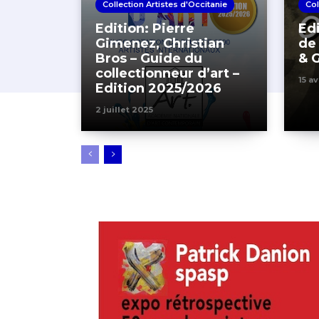
Collection Artistes d'Occitanie
Col
Edition: Pierre
Edi
Gimenez, Christian
de
Bros – Guide du
& 
collectionneur d’art –
15 av
Edition 2025/2026
2 juillet 2025