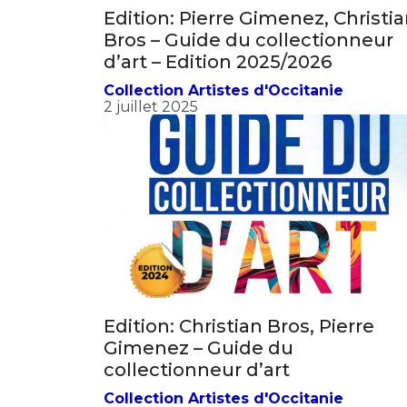
Edition: Pierre Gimenez, Christi
Bros – Guide du collectionneur
d’art – Edition 2025/2026
Collection Artistes d'Occitanie
2 juillet 2025
Adresse email
Nom
Adresse email
Prénom
Nom
Statut / Orga
Edition: Christian Bros, Pierre
Prénom
Gimenez – Guide du
J'accepte l
collectionneur d’art
Statut / Orga
Collection Artistes d'Occitanie