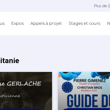
Plus de 
us
Expos
Appels à projet
Stages et cours
N
itanie