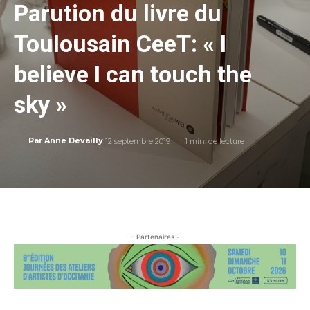
Parution du livre du
Toulousain CeeT: « I
believe I can touch the
sky »
12 septembre 2019
1
min. de lecture
Par
Anne Devailly
- Partenaires -