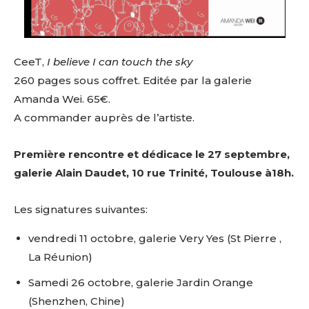
CeeT,
I believe I can touch the sky
260 pages sous coffret. Editée par la galerie
Amanda Wei. 65€.
A commander auprès de l’artiste.
Première rencontre et dédicace le 27 septembre,
galerie Alain Daudet, 10 rue Trinité, Toulouse à18h.
Les signatures suivantes:
vendredi 11 octobre, galerie Very Yes (St Pierre ,
La Réunion)
Samedi 26 octobre, galerie Jardin Orange
Adresse email*
(Shenzhen, Chine)