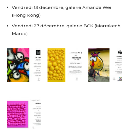
Vendredi 13 décembre, galerie Amanda Wei
Nom
(Hong Kong)
Vendredi 27 décembre, galerie BCK (Marrakech,
Prénom
Maroc)
Adresse email*
Statut / Organisation
Nom
J'accepte les
termes et conditions
Prénom
* Champ obligatoire
Statut / Organisation
J'accepte les
termes et conditions