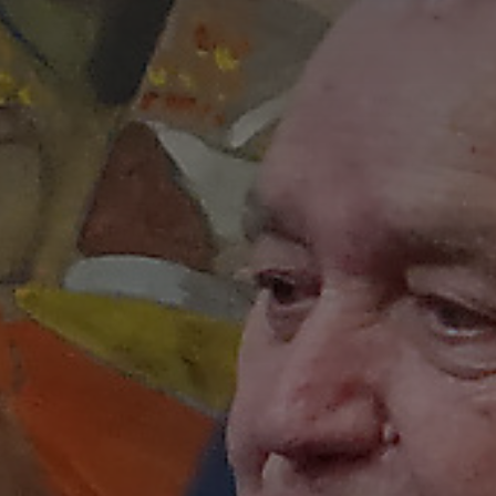
*
*
nisation
es
termes et conditions
nisation