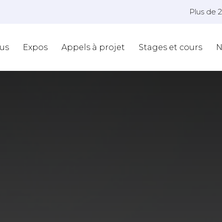
Plus de 
us
Expos
Appels à projet
Stages et cours
N