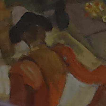
Adresse email
Nom
Adresse email
Prénom
Nom
Statut / Orga
Prénom
J'accepte l
Statut / Orga