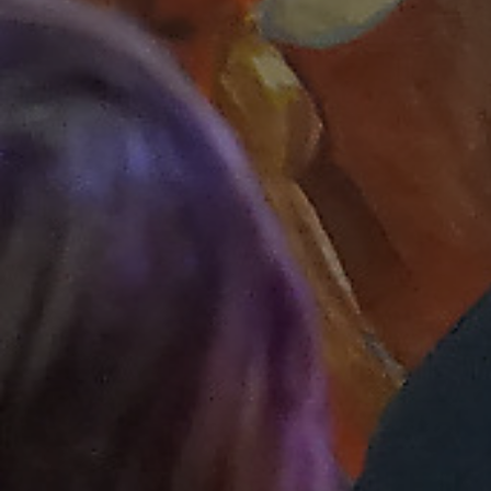
* Champ oblig
J'accepte l
* Champ oblig