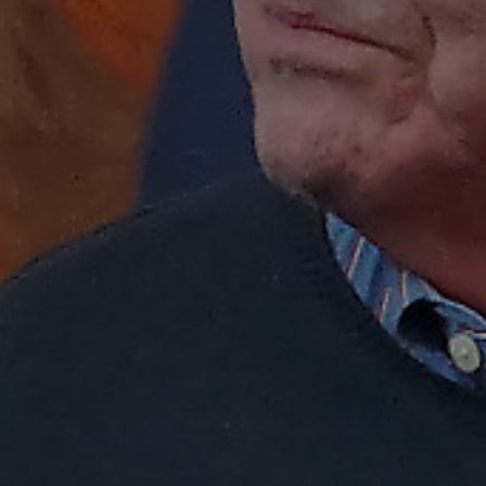
atoire
es
termes et conditions
atoire