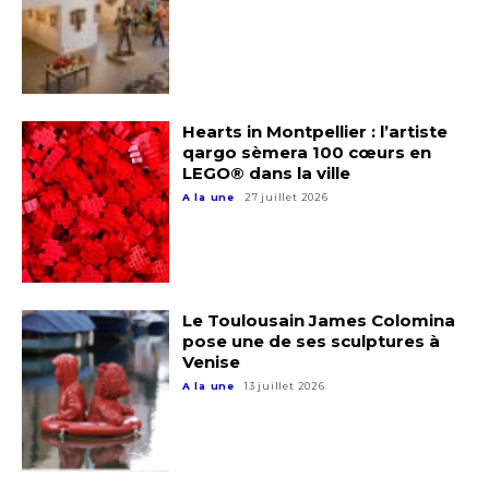
Adresse email*
Nom
Hearts in Montpellier : l’artiste
qargo sèmera 100 cœurs en
Prénom
LEGO® dans la ville
Adresse email*
A la une
27 juillet 2026
Statut / Organisation
Nom
J'accepte les
termes et conditions
Le Toulousain James Colomina
Prénom
pose une de ses sculptures à
Venise
* Champ obligatoire
A la une
13 juillet 2026
Statut / Organisation
J'accepte les
termes et conditions