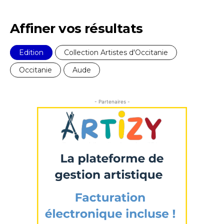
Affiner vos résultats
* Champ obligatoire
Edition
Collection Artistes d'Occitanie
Occitanie
Aude
- Partenaires -