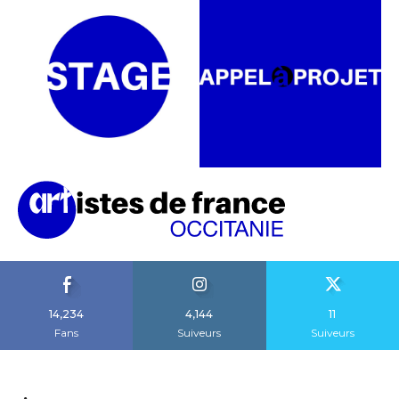
14,234
4,144
11
Fans
Suiveurs
Suiveurs