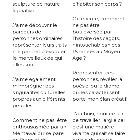
sculpture de nature
d’habiter son corps ?
figurative.
Ou encore, comment
J’aime découvrir le
ne pas être
parcours de
bouleversée par
personnes ordinaires ;
l’histoire des cagots,
représenter leurs traits
« intouchables » des
me permet d’évoquer
Pyrénées au Moyen
le merveilleux de qui
Age ?
elles sont.
Représenter ces
J’aime également
personnes, révéler la
m’imprégner des
poésie, ou le drame
singularités culturelles
qui les caractérisent
propres aux différents
porte mon élan créatif.
peuples.
J’ai choisi, pour ce faire,
Comment ne pas être
de travailler l’argile car
enthousiasmée par un
c’est une matière
Mentawaï qui se pare
vivante qui sait se faire
de fleurs et de
« grain de peau ».