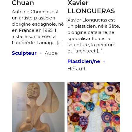
Chuan
Xavier
LLONGUERAS
Antoine Chuecos est
un artiste plasticien
Xavier Llongueras est
d'origine espagnole, né
un plasticien, né à Sète,
en France en 1965. Il
d’origine catalane, se
installe son atelier à
spécialisant dans la
Labécède-Lauragai […]
sculpture, la peinture
·
et l’architect […]
Sculpteur
Aude
·
Plasticien/ne
Hérault