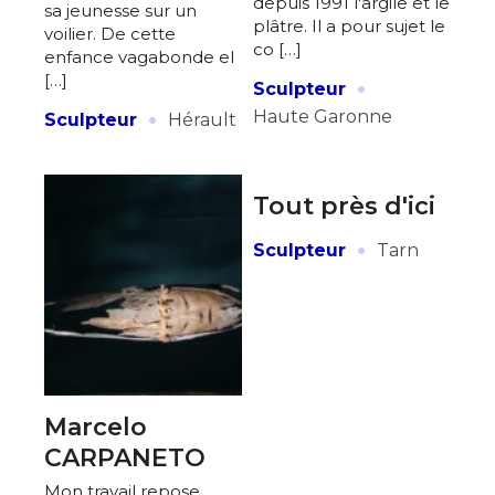
depuis 1991 l'argile et le
sa jeunesse sur un
plâtre. Il a pour sujet le
voilier. De cette
co […]
enfance vagabonde el
·
[…]
Sculpteur
·
Haute Garonne
Sculpteur
Hérault
Adresse email*
Tout près d'ici
Nom
·
Sculpteur
Tarn
Prénom
Adresse email*
Statut / Organisation
Nom
Marcelo
J'accepte les
termes et conditions
CARPANETO
Prénom
Mon travail repose