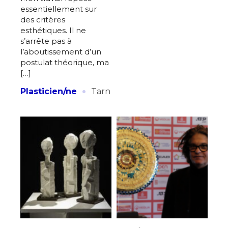
* Champ obligatoire
essentiellement sur
Statut / Organisation
des critères
esthétiques. Il ne
s’arrête pas à
J'accepte les
termes et conditions
l’aboutissement d’un
postulat théorique, ma
[…]
* Champ obligatoire
·
Plasticien/ne
Tarn