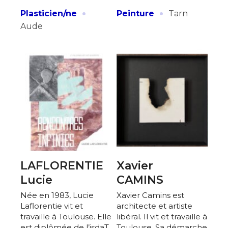
·
·
Plasticien/ne
Peinture
Tarn
Aude
LAFLORENTIE
Xavier
Lucie
CAMINS
Née en 1983, Lucie
Xavier Camins est
Laflorentie vit et
architecte et artiste
travaille à Toulouse. Elle
libéral. Il vit et travaille à
est diplômée de l’isdaT
Toulouse. Sa démarche