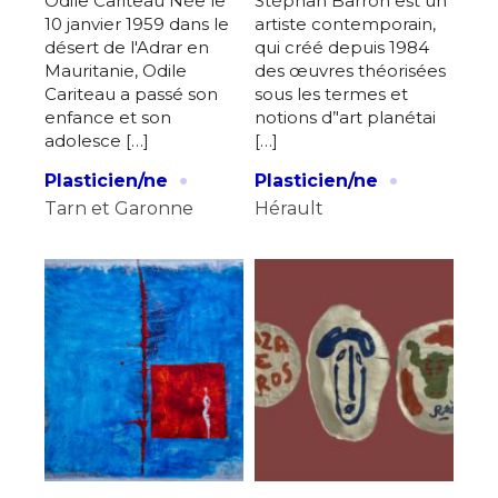
Odile Cariteau Née le
Stéphan Barron est un
10 janvier 1959 dans le
artiste contemporain,
désert de l'Adrar en
qui créé depuis 1984
Mauritanie, Odile
des œuvres théorisées
Cariteau a passé son
sous les termes et
enfance et son
notions d’'art planétai
adolesce […]
[…]
·
·
Plasticien/ne
Plasticien/ne
Tarn et Garonne
Hérault