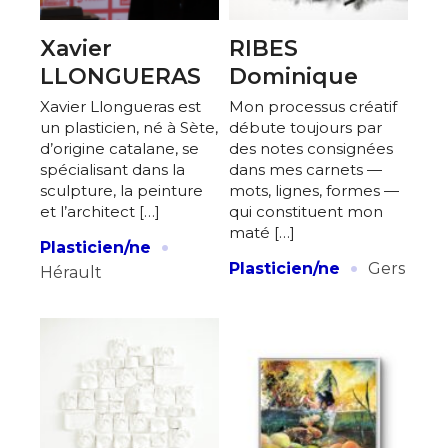
Xavier
RIBES
LLONGUERAS
Dominique
Xavier Llongueras est
Mon processus créatif
un plasticien, né à Sète,
débute toujours par
d’origine catalane, se
des notes consignées
spécialisant dans la
dans mes carnets —
sculpture, la peinture
mots, lignes, formes —
et l’architect […]
qui constituent mon
maté […]
·
Plasticien/ne
·
Plasticien/ne
Gers
Hérault