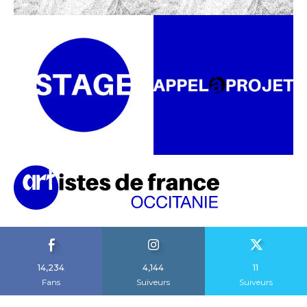
14,234
4,144
11
Fans
Suiveurs
Suiveurs