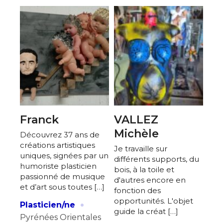
Franck
VALLEZ
Michèle
Découvrez 37 ans de
créations artistiques
Je travaille sur
uniques, signées par un
différents supports, du
humoriste plasticien
bois, à la toile et
passionné de musique
d'autres encore en
et d’art sous toutes […]
fonction des
·
opportunités. L'objet
Plasticien/ne
guide la créat […]
Pyrénées Orientales