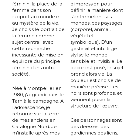
féminin, la place de la
d’impression pour
femme dans son
définir la manière dont
rapport au monde et
s’entremêlent ses
au mystère de la vie.
mondes, ces paysages
Je choisis le portrait de
(corporel, animal,
la femme comme
végétal et
sujet central, avec
symbolique). D’un
cette recherche
geste vif et intuitif, je
incessante de mise en
stylise le
monde
équilibre du principe
sensible et invisible
. Le
féminin dans notre
décor est posé, le sujet
société.
prend alors vie. La
couleur est choisie de
manière précise. Les
Née à Montpellier en
noirs sont profonds, et
1980, j’ai grandi dans le
viennent poser la
Tarn à la campagne. A
structure de l’œuvre.
l’adolescence, je
retourne sur la terre
de mes anciens en
Ces personnages sont
Catalogne Nord. Je
des déesses, des
m’installe après mes
gardiennes des liens,