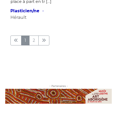
place à part en tr […]
·
Plasticien/ne
Hérault
1
2
- Partenaires -