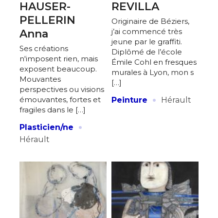
HAUSER-
REVILLA
PELLERIN
Originaire de Béziers,
j’ai commencé très
Anna
jeune par le graffiti.
Ses créations
Diplômé de l’école
n'imposent rien, mais
Émile Cohl en fresques
exposent beaucoup.
murales à Lyon, mon s
Mouvantes
[…]
perspectives ou visions
·
émouvantes, fortes et
Peinture
Hérault
fragiles dans le […]
·
Plasticien/ne
Hérault