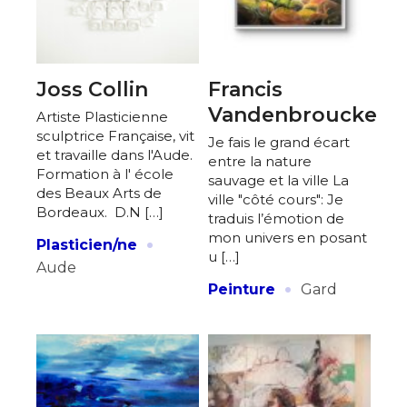
Adresse email*
Nom
Joss Collin
Francis
Vandenbroucke
Artiste Plasticienne
Prénom
sculptrice Française, vit
Je fais le grand écart
et travaille dans l'Aude.
Adresse email*
entre la nature
Formation à l' école
sauvage et la ville La
Statut / Organisation
des Beaux Arts de
ville "côté cours": Je
Bordeaux. D.N […]
Nom
traduis l’émotion de
·
mon univers en posant
Plasticien/ne
J'accepte les
termes et conditions
u […]
Aude
Prénom
·
Peinture
Gard
* Champ obligatoire
Statut / Organisation
J'accepte les
termes et conditions