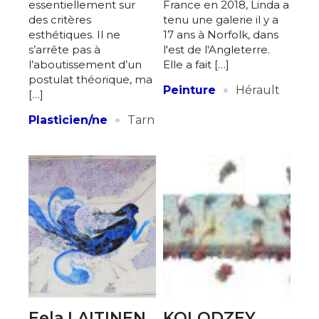
essentiellement sur
France en 2018, Linda a
des critères
tenu une galerie il y a
esthétiques. Il ne
17 ans à Norfolk, dans
s’arrête pas à
l'est de l'Angleterre.
l’aboutissement d’un
Elle a fait […]
postulat théorique, ma
·
Peinture
Hérault
[…]
·
Plasticien/ne
Tarn
Eela LAITINEN
KOLODZEY