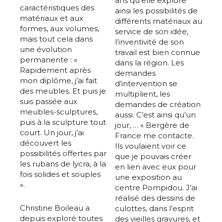
ans qu’elle explore
caractéristiques des
ainsi les possibilités de
matériaux et aux
différents matériaux au
formes, aux volumes,
service de son idée,
mais tout cela dans
l’inventivité de son
une évolution
travail est bien connue
permanente : «
dans la région. Les
Rapidement après
demandes
mon diplôme, j’ai fait
d’intervention se
des meubles. Et puis je
multiplient, les
suis passée aux
demandes de création
meubles-sculptures,
aussi. C’est ainsi qu’un
puis à la sculpture tout
jour, … « Bergère de
court. Un jour, j’ai
France me contacte.
découvert les
Ils voulaient voir ce
possibilités offertes par
que je pouvais créer
les rubans de lycra, à la
en lien avec eux pour
fois solides et souples
une exposition au
».
centre Pompidou. J’ai
réalisé des dessins de
Christine Boileau a
culottes, dans l’esprit
depuis exploré toutes
des vieilles gravures, et