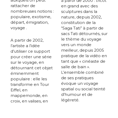
auxquels on peut
à partir de 2000 : tricot
rattacher de
en grand avec des
nombreuses notions :
sculptures dans la
populaire, exotisme,
nature, depuis 2002,
départ, émigration,
constitution de la
voyage .
“Saga Tati” à partir de
sacs Tati détournés, sur
le thème du voyage
A partir de 2002,
vers un monde
l’artiste a l’idée
meilleur, depuis 2005
d’utiliser ce support
pratique de la vidéo en
pour créer une série
tant que « cinéaste de
sur le voyage, en
salle de bain ».
détournant cet objet
L’ensemble combiné
éminemment
de ses pratiques
populaire : elle les
évoque un voyage
transforme en Tour
spatial ou social teinté
Eiffel, en
d’humour et de
mappemonde, en
légèreté.
croix, en valises, en