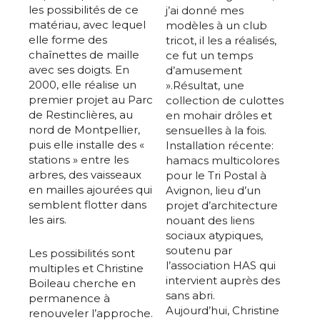
les possibilités de ce
j’ai donné mes
matériau, avec lequel
modèles à un club
elle forme des
tricot, il les a réalisés,
chaînettes de maille
ce fut un temps
avec ses doigts. En
d’amusement
2000, elle réalise un
».Résultat, une
premier projet au Parc
collection de culottes
de Restinclières, au
en mohair drôles et
nord de Montpellier,
sensuelles à la fois.
puis elle installe des «
Installation récente:
stations » entre les
hamacs multicolores
arbres, des vaisseaux
pour le Tri Postal à
en mailles ajourées qui
Avignon, lieu d’un
semblent flotter dans
projet d’architecture
les airs.
nouant des liens
sociaux atypiques,
soutenu par
Les possibilités sont
l’association HAS qui
multiples et Christine
intervient auprès des
Boileau cherche en
sans abri.
permanence à
Aujourd’hui, Christine
renouveler l’approche.