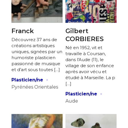
Adresse email*
Nom
Franck
Gilbert
CORBIERES
Découvrez 37 ans de
créations artistiques
Né en 1952, vit et
Prénom
uniques, signées par un
travaille à Coursan,
Adresse email*
humoriste plasticien
dans l'Aude (11), le
passionné de musique
village de son enfance
Statut / Organisation
et d’art sous toutes […]
après avoir vécu et
Nom
·
étudié à Marseille. La p
Plasticien/ne
[…]
J'accepte les
termes et conditions
Pyrénées Orientales
·
Prénom
Plasticien/ne
Aude
* Champ obligatoire
Statut / Organisation