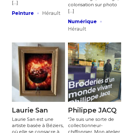
[…]
colorisation sur photo
·
[…]
Peinture
Hérault
·
Numérique
Hérault
Laurie San
Philippe JACQ
Laurie San est une
“Je suis une sorte de
artiste basée à Béziers,
collectionneur-
où elle se consacre à
chiffonnier. Mon atelier