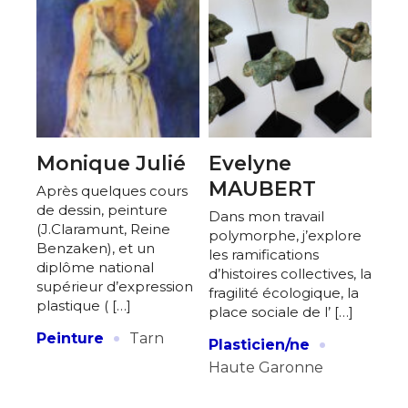
J'accepte les
termes et conditions
* Champ obligatoire
Monique Julié
Evelyne
MAUBERT
Après quelques cours
de dessin, peinture
Dans mon travail
(J.Claramunt, Reine
polymorphe, j’explore
Benzaken), et un
les ramifications
diplôme national
d’histoires collectives, la
supérieur d’expression
fragilité écologique, la
plastique ( […]
place sociale de l’ […]
·
·
Peinture
Tarn
Plasticien/ne
Haute Garonne