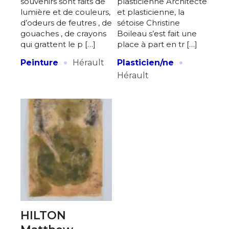
souvenirs sont faits de
plasticienne Architecte
lumière et de couleurs,
et plasticienne, la
d’odeurs de feutres , de
sétoise Christine
gouaches , de crayons
Boileau s’est fait une
qui grattent le p […]
place à part en tr […]
·
·
Peinture
Hérault
Plasticien/ne
Hérault
HILTON