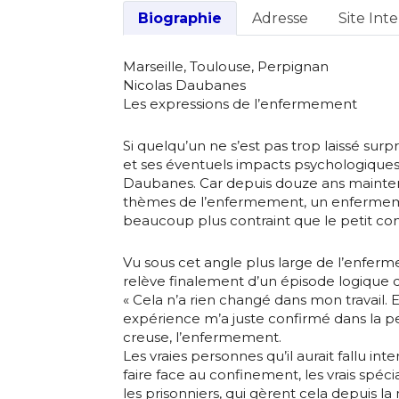
Biographie
Adresse
Site Int
Marseille, Toulouse, Perpignan
Nicolas Daubanes
Les expressions de l’enfermement
Si quelqu’un ne s’est pas trop laissé su
et ses éventuels impacts psychologiques,
Daubanes. Car depuis douze ans maintenan
thèmes de l’enfermement, un enfermem
beaucoup plus contraint que le petit con
Vu sous cet angle plus large de l’enfer
relève finalement d’un épisode logique da
« Cela n’a rien changé dans mon travail. 
expérience m’a juste confirmé dans la p
creuse, l’enfermement.
Les vraies personnes qu’il aurait fallu i
faire face au confinement, les vrais spécialistes de la q
les prisonniers, qui gèrent cela depuis la 