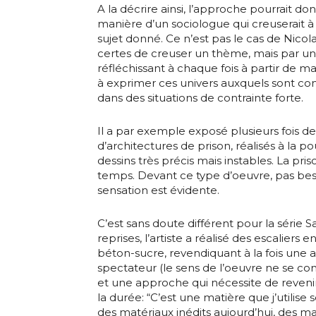
* Champ oblig
A la décrire ainsi, l’approche pourrait don
manière d’un sociologue qui creuserait à l
J'accepte l
sujet donné. Ce n’est pas le cas de Nicol
certes de creuser un thème, mais par un
réfléchissant à chaque fois à partir de ma
à exprimer ces univers auxquels sont con
* Champ oblig
dans des situations de contrainte forte.
Il a par exemple exposé plusieurs fois des
d’architectures de prison, réalisés à la p
dessins très précis mais instables. La pris
temps. Devant ce type d’oeuvre, pas besoin
sensation est évidente.
C’est sans doute différent pour la série S
reprises, l’artiste a réalisé des escaliers 
béton-sucre, revendiquant à la fois une
spectateur (le sens de l’oeuvre ne se com
et une approche qui nécessite de revenir
la durée: “C’est une matière que j’utilise 
des matériaux inédits aujourd’hui, des ma