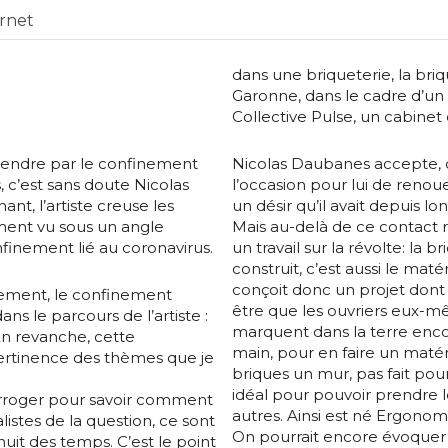
ernet
dans une briqueterie, la bri
Garonne, dans le cadre d’un 
Collective Pulse, un cabine
rprendre par le confinement
Nicolas Daubanes accepte, c
 c’est sans doute Nicolas
l’occasion pour lui de renoue
t, l’artiste creuse les
un désir qu’il avait depuis l
ent vu sous un angle
Mais au-delà de ce contact r
finement lié au coronavirus.
un travail sur la révolte: la 
construit, c’est aussi le maté
conçoit donc un projet dont 
mement, le confinement
être que les ouvriers eux-mê
ns le parcours de l’artiste :
marquent dans la terre enc
En revanche, cette
main, pour en faire un matér
ertinence des thèmes que je
briques un mur, pas fait pou
idéal pour pouvoir prendre l
nterroger pour savoir comment
autres. Ainsi est né Ergonomi
uestion, ce sont
On pourrait encore évoquer 
nuit des temps. C’est le point