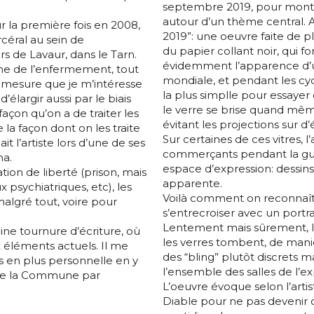
septembre 2019, pour montrer
autour d’un thème central. A
la première fois en 2008,
2019”: une oeuvre faite de p
céral au sein de
du papier collant noir, qui f
s de Lavaur, dans le Tarn.
évidemment l’apparence d’u
ème de l’enfermement, tout
mondiale, et pendant les cyc
à mesure que je m’intéresse
*
la plus simplle pour essayer 
élargir aussi par le biais
le verre se brise quand même
 façon qu’on a de traiter les
évitant les projections sur d
la façon dont on les traite
Sur certaines de ces vitres, l’a
uait l’artiste lors d’une de ses
commerçants pendant la guer
ma.
*
espace d’expression: dessins,
tion de liberté (prison, mais
apparente.
psychiatriques, etc), les
Voilà comment on reconnaît 
malgré tout, voire pour
s’entrecroiser avec un portra
nisation
Lentement mais sûrement, le
ine tournure d’écriture, où
les verres tombent, de manièr
 éléments actuels. Il me
des “bling” plutôt discrets m
us en plus personnelle en y
es
termes et conditions
l’ensemble des salles de l’ex
me la Commune par
L’oeuvre évoque selon l’artist
Diable pour ne pas devenir 
nisation