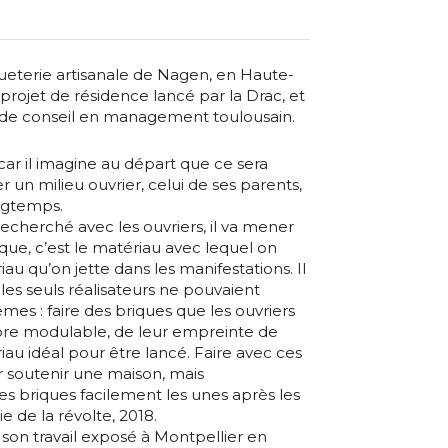
queterie artisanale de Nagen, en Haute-
projet de résidence lancé par la Drac, et
t de conseil en management toulousain.
ar il imagine au départ que ce sera
r un milieu ouvrier, celui de ses parents,
ongtemps.
echerché avec les ouvriers, il va mener
brique, c’est le matériau avec lequel on
riau qu’on jette dans les manifestations. Il
les seuls réalisateurs ne pouvaient
mes : faire des briques que les ouvriers
ore modulable, de leur empreinte de
iau idéal pour être lancé. Faire avec ces
r soutenir une maison, mais
es briques facilement les unes après les
e de la révolte, 2018.
son travail exposé à Montpellier en