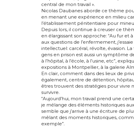
central de mon travail ».
Nicolas Daubanes aborde ce thème pour 
en menant une expérience en milieu car
l’établissement pénitentiaire pour mineur
Depuis lors, il continue à creuser ce th
en élargissant son approche: “Au fur et 
Adresse email
aux questions de l’enfermement, j’essaie d’
intellectuel: carcéral, révolte, évasion. La
gens en prison est aussi un symptôme de 
Nom
à l’hôpital, à l’école, à l’usine, etc”, expliq
expositions à Montpellier, à la galerie Al
Adresse email
En clair, comment dans des lieux de priva
Prénom
également, centre de détention, hôpitaux 
êtres trouvent des stratégies pour vivre 
Nom
survivre.
Statut / Orga
“Aujourd’hui, mon travail prend une certa
je mélange des éléments historiques aux
Prénom
semble que j’arrive à une écriture de pl
J'accepte l
mêlant des moments historiques, com
exemple”.
Statut / Orga