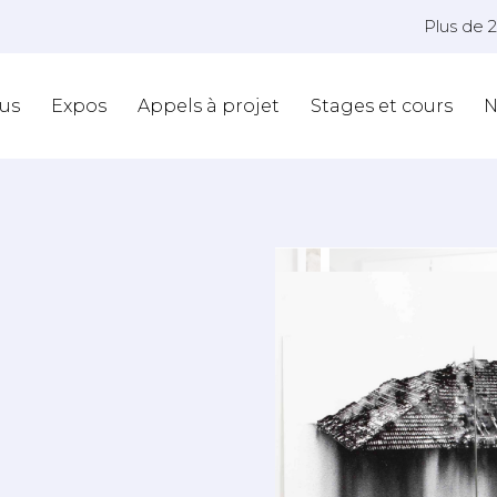
Plus de 
us
Expos
Appels à projet
Stages et cours
N