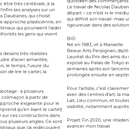
quotidien des commerçants 
atoire
c être très cérébrale, à la
Le travail de Nicolas Dauban
’infini ses analyses sur un
départ – ce n’est ni le medi
es
termes et conditions
as Daubanes, qui choisit
qui définit son travail- mais 
e approche plasticienne, en
rigoureuse dans des solutions
tériaux qui pourraient l’aider
frontés les gens qui vivent
atoire
BIO
Né en 1983, vit à Marseille.
Beaux-Arts Perpignan, dipl
 dessins très réalistes
Lauréat du Prix des amis du
oudre d’acier aimantée,
exposé au Palais de Tokyo en
on, le temps, l’usure du
semaines après son lanceme
 de lire le cartel, la
prolongée ensuite en sept
Pour l’artiste, c’est clairemen
abotage : à plusieurs
avec des centres d’art, la ma
en colimaçon à partir de
Lait, Lieu commun, et toutes
 approche exigeante pour le
visibilité, notamment auprès
prend qu’en lisant le cartel)
 sur ces constructions dans
Projet: Fin 2020, une résiden
sous plusieurs angles. Ce sont
avancer mon travail.
tériaux que j’ai redécouvert