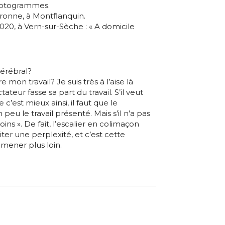
photogrammes.
ronne, à Montflanquin.
020, à Vern-sur-Sèche : « A domicile
cérébral?
on travail? Je suis très à l’aise là
ateur fasse sa part du travail. S’il veut
’est mieux ainsi, il faut que le
peu le travail présenté. Mais s’il n’a pas
oins ». De fait, l’escalier en colimaçon
iter une perplexité, et c’est cette
mener plus loin.