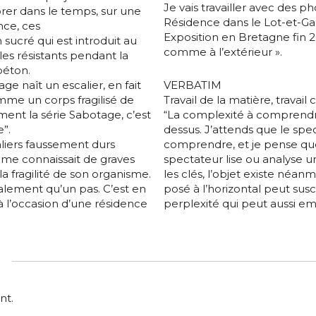
Je vais travailler avec des 
orer dans le temps, sur une
Résidence dans le Lot-et-Ga
nce, ces
Exposition en Bretagne fin 2
 sucré qui est introduit au
comme à l’extérieur ».
es résistants pendant la
béton.
age naît un escalier, en fait
VERBATIM
mme un corps fragilisé de
Travail de la matière, travail 
rment la série Sabotage, c’est
“La complexité à comprendre m
e”.
dessus. J’attends que le spect
caliers faussement durs
comprendre, et je pense que c
e connaissait de graves
spectateur lise ou analyse un 
a fragilité de son organisme.
les clés, l’objet existe néanm
inalement qu’un pas. C’est en
posé à l’horizontal peut susc
 à l’occasion d’une résidence
perplexité qui peut aussi em
nt.