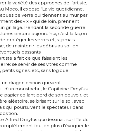
 la variété des approches de l’artiste,
u Moco, il expose “La vie quotidienne,
laques de verre qui tiennent au mur par
orment des « x » qui de loin, prennent
n grillage. Pendant la seconde guerre
lones encore aujourd’hui, c’est la façon
de protéger les verres et, si jamais
, de maintenir les débris au sol, en
’éventuels passants.
rtiste a fait ce que faisaient les
re: se servir de ses vitres comme
 petits signes, etc, sans logique
un dragon chinois qui vient
it d’un moustachu, le Capitaine Dreyfus..
 papier collant perd de son pouvoir, et
e aléatoire, se brisant sur le sol, avec
ais qui poursuivent le spectateur dans
position.
e Alfred Dreyfus qui dessinait sur l’île du
complètement fou, en plus d’évoquer le