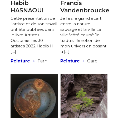
Habib
Francis
HASNAOUI
Vandenbroucke
Cette présentation de
Je fais le grand écart
l'artiste et de son travail
entre la nature
ont été publiées dans
sauvage et la ville La
le livre Artistes
ville "côté cours": Je
Occitanie: les 30
traduis l’émotion de
artistes 2022 Habib H
mon univers en posant
[…]
u […]
·
·
Peinture
Tarn
Peinture
Gard