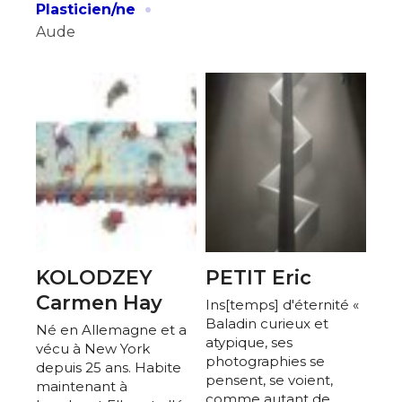
·
Plasticien/ne
Aude
KOLODZEY
PETIT Eric
Adresse email*
Carmen Hay
Ins[temps] d'éternité «
Baladin curieux et
Né en Allemagne et a
atypique, ses
vécu à New York
Nom
photographies se
depuis 25 ans. Habite
pensent, se voient,
maintenant à
comme autant de