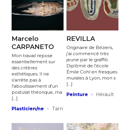
Marcelo
REVILLA
CARPANETO
Originaire de Béziers,
j’ai commencé très
Mon travail repose
jeune par le graffiti.
essentiellement sur
Diplômé de l’école
des critères
Émile Cohl en fresques
esthétiques. Il ne
murales à Lyon, mon s
s’arrête pas à
[…]
l’aboutissement d’un
·
postulat théorique, ma
Peinture
Hérault
[…]
·
Plasticien/ne
Tarn