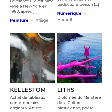
Lavelanet Elle est allée
Prénom
traductions person […]
vivre à New York en
Adresse email*
·
1990, après […]
Numérique
·
Statut / Organisation
Hérault
Peinture
Ariège
Nom
J'accepte les
termes et conditions
Prénom
* Champ obligatoire
Statut / Organisation
J'accepte les
termes et conditions
KELLESTOM
LITHS
* Champ obligatoire
Achat de tableaux
Diplômée du Ministère
contemporains
de la Culture,
originaux. Artiste
plasticienne, poète,