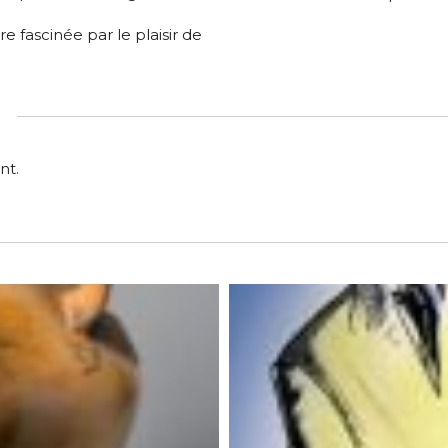
re fascinée par le plaisir de
*
nt.
*
nisation
es
termes et conditions
nisation