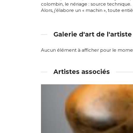
colombin, le nériage : source technique.
Alors, j’élabore un « machin », toute entiè
Galerie d'art de l'artiste
Adresse email
Aucun élément à afficher pour le mome
Nom
Adresse email
Artistes associés
Prénom
Nom
Statut / Orga
Prénom
J'accepte l
Statut / Orga