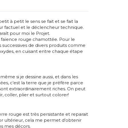
tit à petit le sens se fait et se fait la
r factuel et le déclencheur technique.
aît pour moi le Projet.
 la faïence rouge chamottée. Pour le
es successives de divers produits comme
 oxydes, en cuisant entre chaque étape
 même si je dessine aussi, et dans les
es, c’est la terre que je préfère parce
sont extraordinairement riches. On peut
r, coller, plier et surtout colorer!
rre rouge est très persistante et reparait
or ultérieur, cela me permet d’obtenir
ans mes décors.