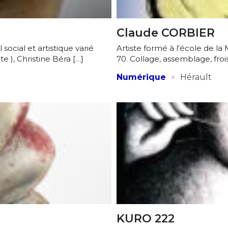
atoire
es
termes et conditions
Claude CORBIER
ocial et artistique varié
Artiste formé à l'école de la
e ), Christine Béra […]
70. Collage, assemblage, froi
atoire
·
Numérique
Hérault
KURO 222