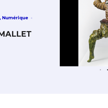
·
,
Numérique
e MALLET