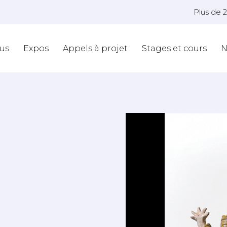
Plus de 
us
Expos
Appels à projet
Stages et cours
N