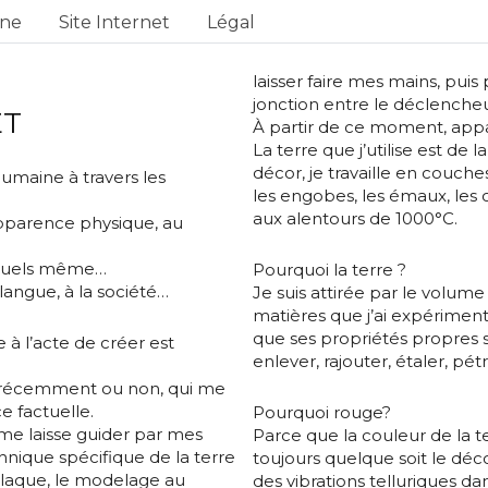
one
Site Internet
Légal
laisser faire mes mains, puis pe
jonction entre le déclencheu
ET
À partir de ce moment, appar
La terre que j’utilise est de
décor, je travaille en couch
humaine à travers les
les engobes, les émaux, les
aux alentours de 1000°C.
’apparence physique, au
rituels même…
Pourquoi la terre ?
langue, à la société…
Je suis attirée par le volume
matières que j’ai expérimenté
que ses propriétés propres 
à l’acte de créer est
enlever, rajouter, étaler, pétri
se récemment ou non, qui me
e factuelle.
Pourquoi rouge?
e me laisse guider par mes
Parce que la couleur de la te
hnique spécifique de la terre
toujours quelque soit le déc
laque, le modelage au
des vibrations telluriques d