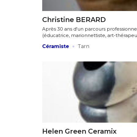
* Champ oblig
J'accepte l
Christine BERARD
Après 30 ans d'un parcours professionnel s
(éducatrice, marionnettiste, art-thérapeut
* Champ oblig
·
Céramiste
Tarn
Helen Green Ceramix